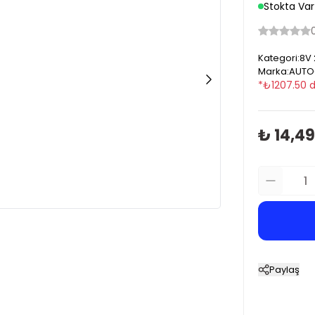
Stokta Var
Kategori
:
8V 
Marka
:
AUTO
*
₺
1207.50
d
₺ 14,4
Paylaş