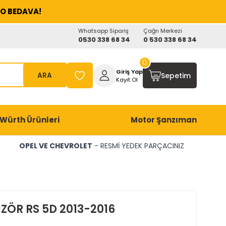
O BEDAVA!
Whatsapp Sipariş
Çağrı Merkezi
0530 338 68 34
0 530 338 68 34
0
Giriş Yap
ARA
Sepetim
Kayıt Ol
Würth Ürünleri
Motor Şanzıman
OPEL VE CHEVROLET
- RESMİ YEDEK PARÇACINIZ
ÜZÖR RS 5D 2013-2016