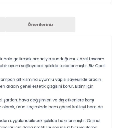
Önerileriniz
 bir hale getirmek amacıyla sunduğumuz özel tasarım
rebir uyum sağlayacak şekilde tasarlanmıştır. Biz Opell
a tampon alt kısmına uyumlu yapısı sayesinde aracın
 aracın genel estetik çizgisini korur. Bizim için
 şartları, hava değişimleri ve dış etkenlere karşı
er olarak, ürün seçiminde hem görsel kaliteyi hem de
den uygulanabilecek şekilde hazırlanmıştır. Orijinal
anıcılar için daha pratik ve sorunsuz bir uygulama