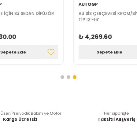
P
AUTOGP
NE İÇİN S3 SEDAN DİFÜZÖR
A3 SİS ÇERÇEVESİ KROM/Sİ
TİP 12'-16'
30.00
₺ 4,269.60
Sepete Ekle
Sepete Ekle
 Üzeri Preiyodik Bakım ve Motor
Her siparişte
Kargo Ücretsiz
Taksitli Alışveriş