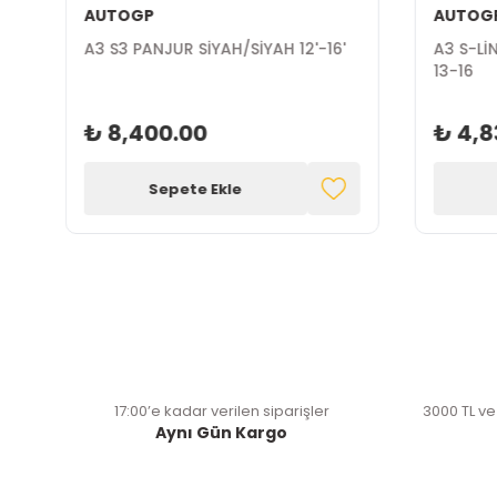
AUTOGP
AUTOG
A3 S3 PANJUR SİYAH/SİYAH 12'-16'
A3 S-Lİ
13-16
₺ 8,400.00
₺ 4,8
Sepete Ekle
17:00’e kadar verilen siparişler
3000 TL ve
Aynı Gün Kargo