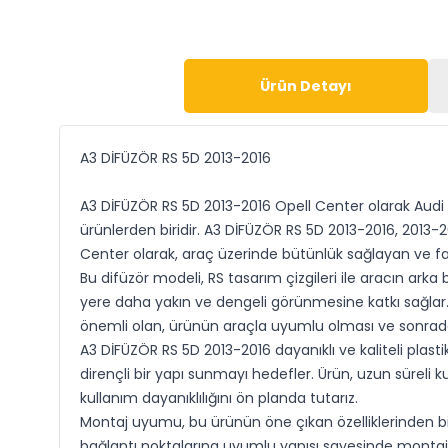
Ürün Detayı
A3 DİFÜZÖR RS 5D 2013-2016
A3 DİFÜZÖR RS 5D 2013-2016 Opell Center olarak Audi
ürünlerden biridir. A3 DİFÜZÖR RS 5D 2013-2016, 2013-2
Center olarak, araç üzerinde bütünlük sağlayan ve fabr
Bu difüzör modeli, RS tasarım çizgileri ile aracın a
yere daha yakın ve dengeli görünmesine katkı sağlar. Ta
önemli olan, ürünün araçla uyumlu olması ve sonrada
A3 DİFÜZÖR RS 5D 2013-2016 dayanıklı ve kaliteli plasti
dirençli bir yapı sunmayı hedefler. Ürün, uzun sürel
kullanım dayanıklılığını ön planda tutarız.
Montaj uyumu, bu ürünün öne çıkan özelliklerinden bir
bağlantı noktalarına uyumlu yapısı sayesinde montaj s