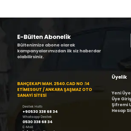
E-Bülten Abonelik
Bültenimize abone olarak
kampanyalarımızdan ilk siz haberdar
olabilirsiniz.
Üyelik
BAHÇEKAPI MAH. 2540.CAD NO :14
ETİMESGUT / ANKARA ŞAŞMAZ OTO
Yeni Üye
SANAYİ SİTESİ
Üye Giriş
Şifremi
Destek Hattı
Hesap S
+90530 338 68 34
Whatsapp Destek
0530 338 68 34
E-Mail