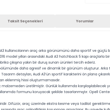
Taksit Seçenekleri
Yorumlar
 A3 kullanıcılarının araç arka görünümünü daha sportif ve güçlü
016 model yılları arasındaki Audi A3 hatchback 5 kapı araçlarla bi
ika çıkışına yakın bir duruş sunan ürünleri tercih ederiz.
rka bölümünde daha agresif ve dinamik bir görünüm oluşturur. Ark
sarım detayları, Audi A3’ün sportif karakterini ön plana çıkarırken
n eklenmiş hissi oluşturmamasıdır.
k malzemeden üretilmiştir. Günlük kullanımda karşılaşılabilecek yol
i kullanımda formunu koruyacak şekilde tasarlanmıştır. Opell Cent
idir. Difüzör, araç üzerinde ekstra kesme veya tadilat gerektirme
ırasında araç orijinalliğinin korunması amaçlanır. Bu sayede kull