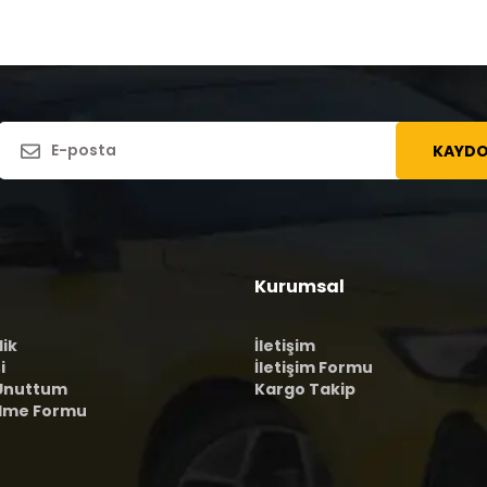
KAYDO
Kurumsal
lik
İletişim
i
İletişim Formu
 Unuttum
Kargo Takip
ilme Formu