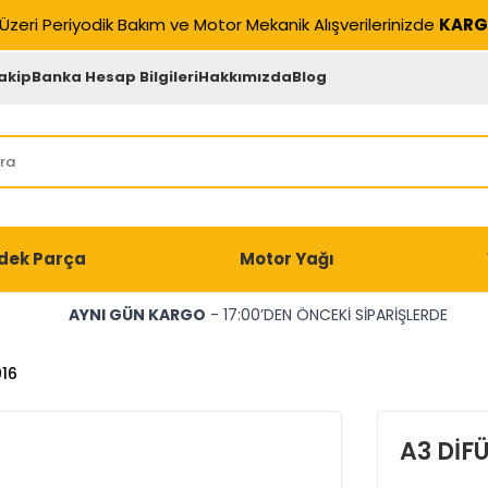
Üzeri Periyodik Bakım ve Motor Mekanik Alışverilerinizde
KARG
akip
Banka Hesap Bilgileri
Hakkımızda
Blog
dek Parça
Motor Yağı
AYNI GÜN KARGO
- 17:00’DEN ÖNCEKİ SİPARİŞLERDE
16
A3 DİF