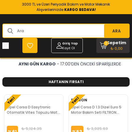
3000 TL ve Üzeri Periyodik Bakım ve Motor Mekanik
Alışverilerinizde
KARGO BEDAVA!
ARA
Sepetim
0
Giriş Yap
Kayıt Ol
₺ 0,00
 17:00’DEN ÖNCEKİ SİPARİŞLERDE
OPEL VE CHEVROLET
HAFTANIN FIRSATI
Yeni
Yeni
GM
FILTRON
Opel Corsa D Easytronic
Opel Corsa D 1.3 Dizel Euro 5
Otomatik Vites Topuzu Mat
Motor Bakım Seti FILTRON
Krom GM Marka
Marka
₺ 5,124.35
₺ 3,925.63
%
61
%
53