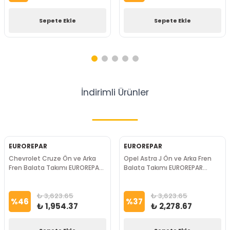
Sepete Ekle
Sepete Ekle
İndirimli
Ürünler
EUROREPAR
EUROREPAR
Chevrolet Cruze Ön ve Arka
Opel Astra J Ön ve Arka Fren
Fren Balata Takımı EUROREPAR
Balata Takımı EUROREPAR
Marka
Marka
₺ 3,623.65
₺ 3,623.65
%
46
%
37
₺ 1,954.37
₺ 2,278.67