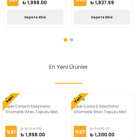
₺ 1,998.00
₺ 1,827.59
Sepete Ekle
Sepete Ekle
En Yeni
Ürünler
Yeni
Yeni
GM
İTHAL
Opel Corsa D Easytronic
Opel Corsa D Easytronic
Otomatik Vites Topuzu Mat
Otomatik Vites Topuzu Mat
Krom GM Marka
Krom İTHAL Marka
₺ 5,124.35
₺ 3,019.71
%
61
%
57
₺ 1,998.00
₺ 1,300.00