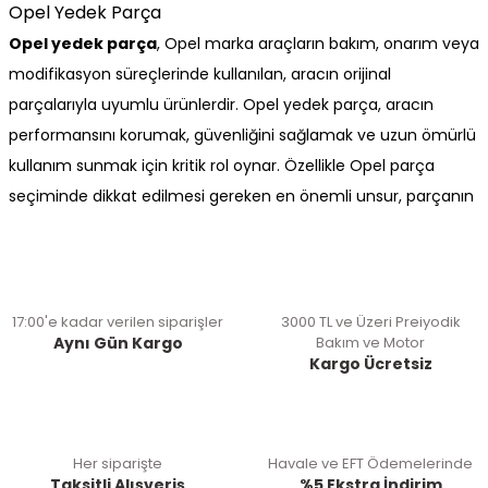
Opel Yedek Parça
Opel yedek parça
, Opel marka araçların bakım, onarım veya
modifikasyon süreçlerinde kullanılan, aracın orijinal
parçalarıyla uyumlu ürünlerdir. Opel yedek parça, aracın
performansını korumak, güvenliğini sağlamak ve uzun ömürlü
kullanım sunmak için kritik rol oynar. Özellikle Opel parça
seçiminde dikkat edilmesi gereken en önemli unsur, parçanın
aracın modeline ve üretim yılına uygun olmasıdır.
Opel orjinal
yedek parça kullanımı, aracın fabrika çıkışındaki performansını
korumasına yardımcı olur. Orijinal parçalar, Opel mühendisleri
tarafından test edilmiş ve kalite standartlarına uygun şekilde
17:00'e kadar verilen siparişler
3000 TL ve Üzeri Preiyodik
Aynı Gün Kargo
Bakım ve Motor
üretilmiştir. Bu nedenle, Opel oto yedek parça seçerken
Kargo Ücretsiz
orijinalliğe öncelik vermek, hem sürüş güvenliği hem de uzun
vadeli maliyet açısından avantaj sağlar. Opel, dünya
genelinde tanınan ve güvenilen bir otomobil markasıdır.
Her siparişte
Havale ve EFT Ödemelerinde
Kaliteli ve dayanıklı araçlarıyla bilinen Opel, kullanıcılarına uzun
Taksitli Alışveriş
%5 Ekstra İndirim