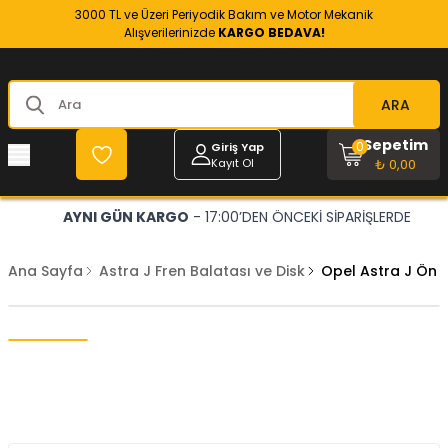
3000 TL ve Üzeri Periyodik Bakım ve Motor Mekanik
Alışverilerinizde
KARGO BEDAVA!
ARA
Sepetim
0
Giriş Yap
Kayıt Ol
₺ 0,00
AYNI GÜN KARGO
- 17:00’DEN ÖNCEKİ SİPARİŞLERDE
Ana Sayfa
Astra J Fren Balatası ve Disk
Opel Astra J Ön 