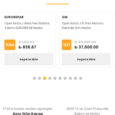
EUROREPAR
GM
Opel Astra J Arka Fren Balata
Opel Astra J El Fren Motoru
Takımı EUROREPAR Marka
Elektrikli Gm Marka
₺ 1,811.83
₺ 45,000.00
%
54
%
17
₺ 836.67
₺ 37,500.00
Sepete Ekle
Sepete Ekle
17:00’e kadar verilen siparişler
3000 TL ve Üzeri Preiyodik
Aynı Gün Kargo
Bakım ve Motor