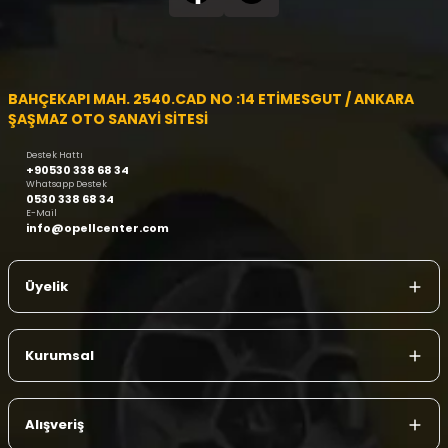
BAHÇEKAPI MAH. 2540.CAD NO :14 ETİMESGUT / ANKARA
ŞAŞMAZ OTO SANAYİ SİTESİ
Destek Hattı
+90530 338 68 34
Whatsapp Destek
0530 338 68 34
E-Mail
info@opellcenter.com
Üyelik
Kurumsal
Alışveriş