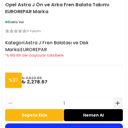
Opel Astra J Ön ve Arka Fren Balata Takımı
EUROREPAR Marka
Stokta Var
0 Yorum
Kategori
:
Astra J Fren Balatası ve Disk
Marka
:
EUROREPAR
*
₺
189.89
den başlayan taksitlerle
₺ 3,623.65
%
37
₺ 2,278.67
Sepete Ekle
Hemen Al