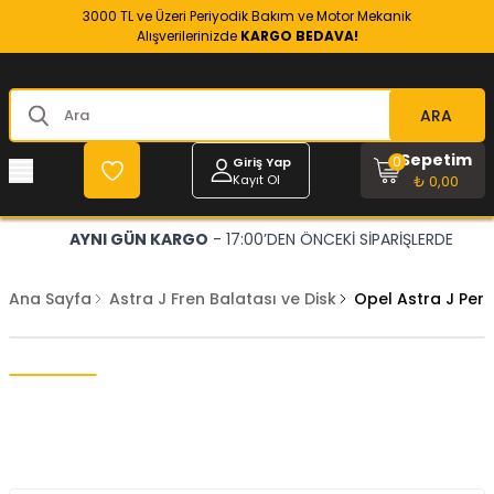
3000 TL ve Üzeri Periyodik Bakım ve Motor Mekanik
Alışverilerinizde
KARGO BEDAVA!
ARA
Sepetim
0
Giriş Yap
Kayıt Ol
₺ 0,00
AYNI GÜN KARGO
- 17:00’DEN ÖNCEKİ SİPARİŞLERDE
Ana Sayfa
Astra J Fren Balatası ve Disk
Opel Astra J Per