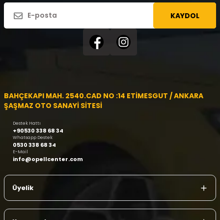
KAYDOL
BAHÇEKAPI MAH. 2540.CAD NO :14 ETİMESGUT / ANKARA
ŞAŞMAZ OTO SANAYİ SİTESİ
Destek Hattı
+90530 338 68 34
Whatsapp Destek
0530 338 68 34
E-Mail
info@opellcenter.com
Üyelik