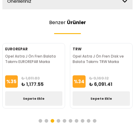
Önerileriniz
Benzer
Ürünler
İTHAL
GM
Opel Astra J Sağ Arka Fren
Opel Astra J 1.3 Fren Vakum
Kaliperi İTHAL Marka
Kabı GM Marka
₺ 4,644.77
₺ 4,500.00
%
37
%
19
₺ 2,942.88
₺ 3,650.00
Sepete Ekle
Sepete Ekle