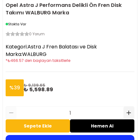
Opel Astra J Performans Delikli Ön Fren Disk
Takımı WALBURG Marka
Stokta Var
0 Yorum
Kategori
:
Astra J Fren Balatası ve Disk
Marka
:
WALBURG
*
₺
466.57
den başlayan taksitlerle
₺ 9,139.65
%
39
₺ 5,598.89
Sepete Ekle
Hemen Al