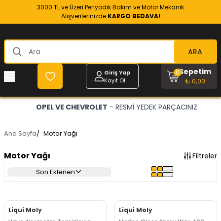
3000 TL ve Üzeri Periyodik Bakım ve Motor Mekanik
Alışverilerinizde
KARGO BEDAVA!
ARA
Sepetim
0
Giriş Yap
Kayıt Ol
₺ 0,00
OPEL VE CHEVROLET
- RESMİ YEDEK PARÇACINIZ
Ana Sayfa
/
Motor Yağı
Motor Yağı
Filtreler
Son Eklenen
Liqui Moly
Liqui Moly