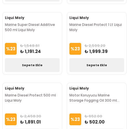
Liqui Moly
Liqui Moly
Marine Super Diesel Additive
Marine Diesel Protect 1 Lt Liqui
500 ml Liqui Moly
Moly
₺ 1,548.61
₺ 2,599.20
%
23
%
23
₺ 1,191.24
₺ 1,999.39
Sepete Ekle
Sepete Ekle
Liqui Moly
Liqui Moly
Marine Diesel Protect 500 ml
Motor Koruyucu Marine
Liqui Moly
Storage Fogging Oil 300 ml
Liqui Moly
₺ 2,458.30
₺ 652.00
%
23
%
23
₺ 1,891.01
₺ 502.00