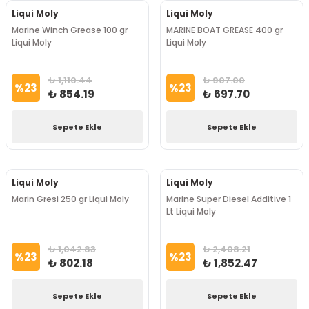
Liqui Moly
Liqui Moly
Marine Winch Grease 100 gr
MARINE BOAT GREASE 400 gr
Liqui Moly
Liqui Moly
₺ 1,110.44
₺ 907.00
%
23
%
23
₺ 854.19
₺ 697.70
Sepete Ekle
Sepete Ekle
Liqui Moly
Liqui Moly
Marin Gresi 250 gr Liqui Moly
Marine Super Diesel Additive 1
Lt Liqui Moly
₺ 1,042.83
₺ 2,408.21
%
23
%
23
₺ 802.18
₺ 1,852.47
Sepete Ekle
Sepete Ekle