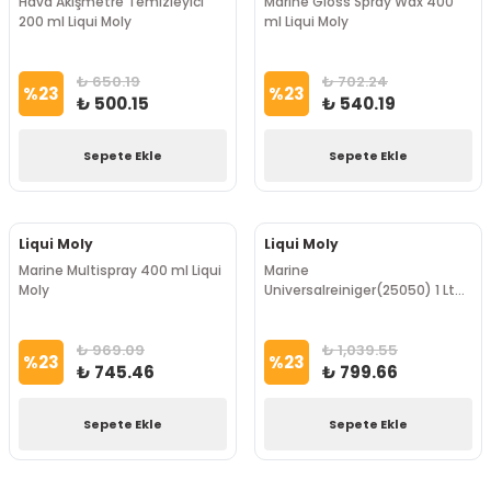
Hava Akışmetre Temizleyici
Marine Gloss Spray Wax 400
200 ml Liqui Moly
ml Liqui Moly
₺ 650.19
₺ 702.24
%
23
%
23
₺ 500.15
₺ 540.19
Sepete Ekle
Sepete Ekle
Liqui Moly
Liqui Moly
Marine Multispray 400 ml Liqui
Marine
Moly
Universalreiniger(25050) 1 Lt
Liqui Moly
₺ 969.09
₺ 1,039.55
%
23
%
23
₺ 745.46
₺ 799.66
Sepete Ekle
Sepete Ekle