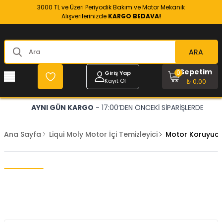
3000 TL ve Üzeri Periyodik Bakım ve Motor Mekanik
Alışverilerinizde
KARGO BEDAVA!
ARA
Sepetim
0
Giriş Yap
Kayıt Ol
₺ 0,00
AYNI GÜN KARGO
- 17:00’DEN ÖNCEKİ SİPARİŞLERDE
Ana Sayfa
Liqui Moly Motor İçi Temizleyici
Motor Koruyucu 