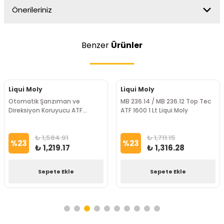
Önerileriniz
Benzer
Ürünler
Liqui Moly
Liqui Moly
Otomatik Şanzıman ve
MB 236.14 / MB 236.12 Top Tec
Direksiyon Koruyucu ATF
ATF 1600 1 Lt Liqui Moly
Katkısı 250 ml Liqui Moly
₺ 1,584.91
₺ 1,711.15
%
23
%
23
₺ 1,219.17
₺ 1,316.28
Sepete Ekle
Sepete Ekle