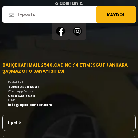
olabilirsiniz.
KAYDOL
BAHÇEKAPI MAH. 2540.CAD NO :14 ETİMESGUT / ANKARA
ŞAŞMAZ OTO SANAYİ SİTESİ
Destek Hattı
+90530 338 68 34
Whatsapp Destek
0530 338 68 34
E-Mail
info@opellcenter.com
Üyelik