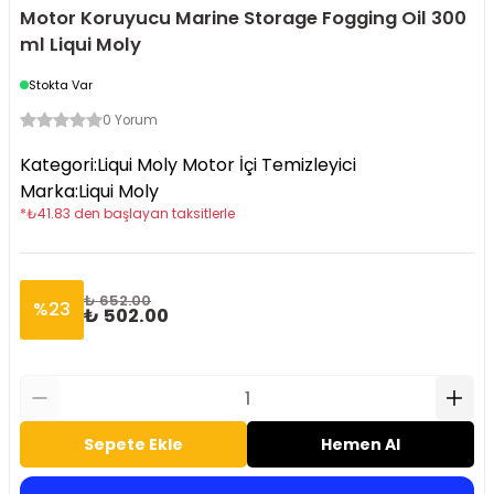
Motor Koruyucu Marine Storage Fogging Oil 300
ml Liqui Moly
Stokta Var
0 Yorum
Kategori
:
Liqui Moly Motor İçi Temizleyici
Marka
:
Liqui Moly
*
₺
41.83
den başlayan taksitlerle
₺ 652.00
%
23
₺ 502.00
Sepete Ekle
Hemen Al