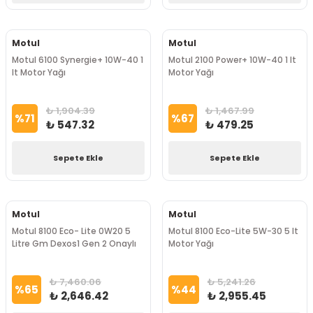
Motul
Motul
Motul 6100 Synergie+ 10W-40 1
Motul 2100 Power+ 10W-40 1 lt
lt Motor Yağı
Motor Yağı
₺ 1,904.39
₺ 1,467.99
%
71
%
67
₺ 547.32
₺ 479.25
Sepete Ekle
Sepete Ekle
Motul
Motul
Motul 8100 Eco- Lite 0W20 5
Motul 8100 Eco-Lite 5W-30 5 lt
Litre Gm Dexos1 Gen 2 Onaylı
Motor Yağı
₺ 7,460.06
₺ 5,241.26
%
65
%
44
₺ 2,646.42
₺ 2,955.45