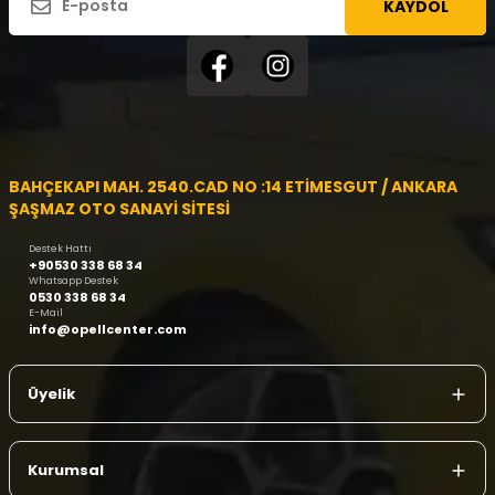
KAYDOL
BAHÇEKAPI MAH. 2540.CAD NO :14 ETİMESGUT / ANKARA
ŞAŞMAZ OTO SANAYİ SİTESİ
Destek Hattı
+90530 338 68 34
Whatsapp Destek
0530 338 68 34
E-Mail
info@opellcenter.com
Üyelik
Kurumsal