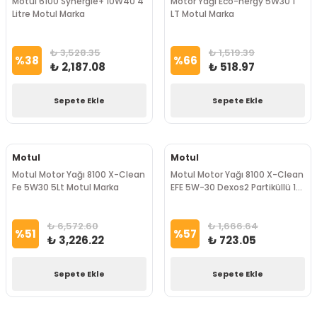
Motul 6100 Synergıe+ 10W40 4
Motor Yağı Eco-nergy 5W30 1
Litre Motul Marka
LT Motul Marka
₺ 3,528.35
₺ 1,519.39
%
38
%
66
₺ 2,187.08
₺ 518.97
Sepete Ekle
Sepete Ekle
Motul
Motul
Motul Motor Yağı 8100 X-Clean
Motul Motor Yağı 8100 X-Clean
Fe 5W30 5Lt Motul Marka
EFE 5W-30 Dexos2 Partiküllü 1
Lt Motul Marka
₺ 6,572.60
₺ 1,666.64
%
51
%
57
₺ 3,226.22
₺ 723.05
Sepete Ekle
Sepete Ekle