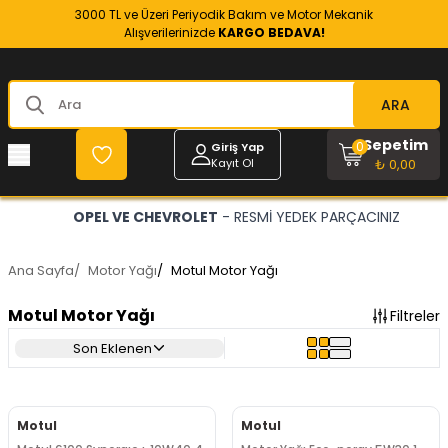
3000 TL ve Üzeri Periyodik Bakım ve Motor Mekanik
Alışverilerinizde
KARGO BEDAVA!
ARA
Sepetim
0
Giriş Yap
Kayıt Ol
₺ 0,00
OPEL VE CHEVROLET
- RESMİ YEDEK PARÇACINIZ
Ana Sayfa
/
Motor Yağı
/
Motul Motor Yağı
Motul Motor Yağı
Filtreler
Son Eklenen
Motul
Motul