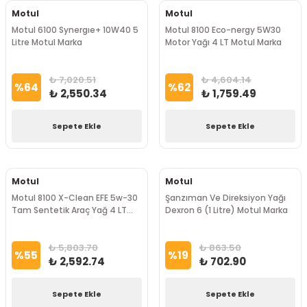
Motul
Motul
Motul 6100 Synergıe+ 10W40 5
Motul 8100 Eco-nergy 5W30
Litre Motul Marka
Motor Yağı 4 LT Motul Marka
₺ 7,020.51
₺ 4,604.14
%
64
%
62
₺ 2,550.34
₺ 1,759.49
Sepete Ekle
Sepete Ekle
Motul
Motul
Motul 8100 X-Clean EFE 5w-30
Şanzıman Ve Direksiyon Yağı
Tam Sentetik Araç Yağ 4 LT
Dexron 6 (1 Litre) Motul Marka
Motul Marka
₺ 5,803.70
₺ 863.50
%
55
%
19
₺ 2,592.74
₺ 702.90
Sepete Ekle
Sepete Ekle