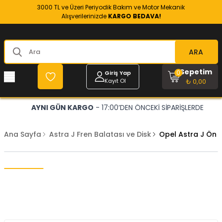
3000 TL ve Üzeri Periyodik Bakım ve Motor Mekanik
Alışverilerinizde
KARGO BEDAVA!
ARA
Sepetim
0
Giriş Yap
Kayıt Ol
₺ 0,00
AYNI GÜN KARGO
- 17:00’DEN ÖNCEKİ SİPARİŞLERDE
Ana Sayfa
Astra J Fren Balatası ve Disk
Opel Astra J Ön F