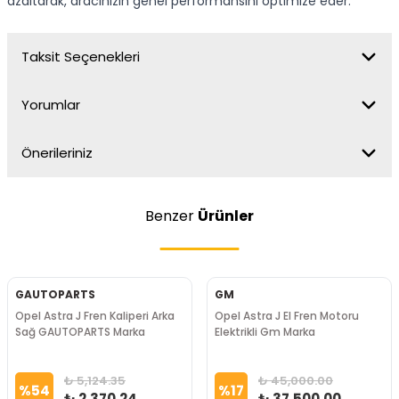
azaltarak, aracınızın genel performansını optimize eder.
Taksit Seçenekleri
Yorumlar
Önerileriniz
Benzer
Ürünler
GAUTOPARTS
GM
Opel Astra J Fren Kaliperi Arka
Opel Astra J El Fren Motoru
Sağ GAUTOPARTS Marka
Elektrikli Gm Marka
₺ 5,124.35
₺ 45,000.00
%
54
%
17
₺ 2,370.24
₺ 37,500.00