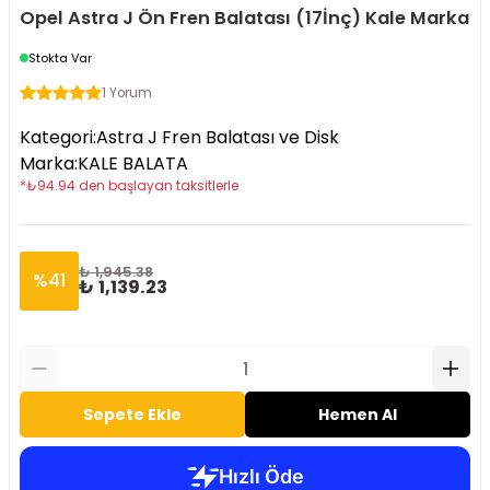
Opel Astra J Ön Fren Balatası (17İnç) Kale Marka
Stokta Var
1 Yorum
Kategori
:
Astra J Fren Balatası ve Disk
Marka
:
KALE BALATA
*
₺
94.94
den başlayan taksitlerle
₺ 1,945.38
%
41
₺ 1,139.23
Sepete Ekle
Hemen Al