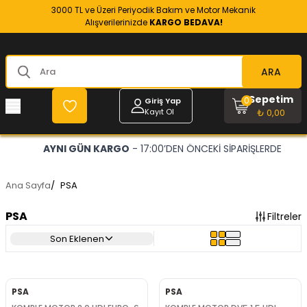
3000 TL ve Üzeri Periyodik Bakım ve Motor Mekanik
Alışverilerinizde
KARGO BEDAVA!
ARA
Sepetim
0
Giriş Yap
Kayıt Ol
₺ 0,00
AYNI GÜN KARGO
- 17:00’DEN ÖNCEKİ SİPARİŞLERDE
Ana Sayfa
/
PSA
PSA
Filtreler
Son Eklenen
PSA
PSA