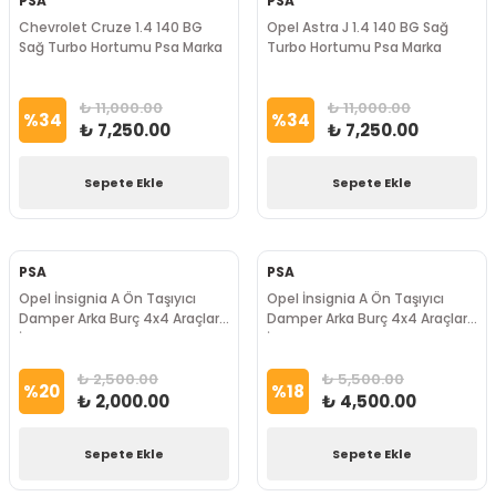
PSA
PSA
Chevrolet Cruze 1.4 140 BG
Opel Astra J 1.4 140 BG Sağ
Sağ Turbo Hortumu Psa Marka
Turbo Hortumu Psa Marka
₺ 11,000.00
₺ 11,000.00
%
34
%
34
₺ 7,250.00
₺ 7,250.00
Sepete Ekle
Sepete Ekle
PSA
PSA
Opel İnsignia A Ön Taşıyıcı
Opel İnsignia A Ön Taşıyıcı
Damper Arka Burç 4x4 Araçlar
Damper Arka Burç 4x4 Araçlar
İçin Uyumludur Psa Marka
İçin Uyumludur Psa Marka
₺ 2,500.00
₺ 5,500.00
%
20
%
18
₺ 2,000.00
₺ 4,500.00
Sepete Ekle
Sepete Ekle