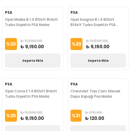
PSA
PSA
Opel Mokka B 1.4 B10xft B14xft
Opel İnsignia B 1.4 B10xft
Turbo Enjektör PSA Marka
B14xft Turbo Enjektör PSA
Marka
₺ 11,500.00
₺ 11,500.00
%
20
%
20
₺ 9,150.00
₺ 9,150.00
Sepete Ekle
Sepete Ekle
PSA
PSA
Opel Corsa E 1.4 B10xft B14xft
Chevrolet Trax Cam Silecek
Turbo Enjektör PSA Marka
Depo Kapağı Psa Marka
₺ 11,500.00
₺ 175.00
%
20
%
31
₺ 9,150.00
₺ 120.00