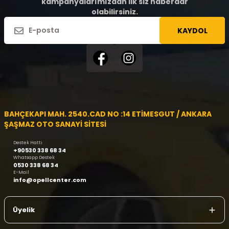
kampanyalarımızdan ilk siz haberdar
olabilirsiniz.
KAYDOL
BAHÇEKAPI MAH. 2540.CAD NO :14 ETİMESGUT / ANKARA
ŞAŞMAZ OTO SANAYİ SİTESİ
Destek Hattı
+90530 338 68 34
Whatsapp Destek
0530 338 68 34
E-Mail
info@opellcenter.com
Üyelik