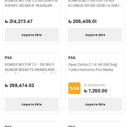
KOMPLE MOTOR 2.0 HDI EURO-6
KOMPLE MOTOR DV5 1.5 HDI
DW10FC BOXER III TRAVELLER
ECOBLUE 130 BG 2008 I-II 208 I-
FOCUS III KUGA III 14-
II 3008 II 301 308 II 5008 II 508 II
EXPERT IV PARTNER RIFTER
₺ 214,273.47
BERLINGO
₺ 205,405.01
Sepete Ekle
Sepete Ekle
PSA
PSA
KOMPLE MOTOR 1.2 - 130 BG 3
Opel Zafira C 1.4 140 BG Sağ
SİLİNDİR EB2ADTS GRANDLAND X
Turbo Hortumu Psa Marka
(P1UO) / C3 AIRCROSS (A88) /
2008 (P24E) / 308 (T9) 19-
₺ 259,474.02
₺ 11,000.00
%
34
₺ 7,250.00
Sepete Ekle
Sepete Ekle