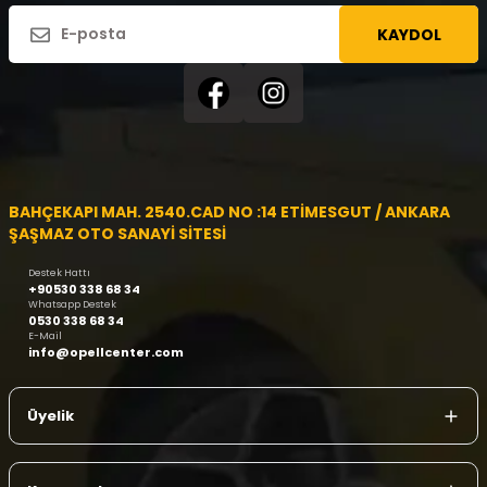
KAYDOL
BAHÇEKAPI MAH. 2540.CAD NO :14 ETİMESGUT / ANKARA
ŞAŞMAZ OTO SANAYİ SİTESİ
Destek Hattı
+90530 338 68 34
Whatsapp Destek
0530 338 68 34
E-Mail
info@opellcenter.com
Üyelik