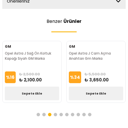
Önerileriniz
Benzer
Ürünler
GM
GM
Opel Astra J Sağ Ön Koltuk
Opel Astra J Cam Açma
Kapağı Siyah GM Marka
Anahtarı Gm Marka
₺ 2,500.00
₺ 5,500.00
%
16
%
34
₺ 2,100.00
₺ 3,650.00
Sepete Ekle
Sepete Ekle