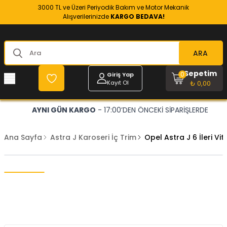
3000 TL ve Üzeri Periyodik Bakım ve Motor Mekanik
Alışverilerinizde
KARGO BEDAVA!
ARA
Sepetim
0
Giriş Yap
Kayıt Ol
₺ 0,00
AYNI GÜN KARGO
- 17:00’DEN ÖNCEKİ SİPARİŞLERDE
Ana Sayfa
Astra J Karoseri İç Trim
Opel Astra J 6 İleri Vi