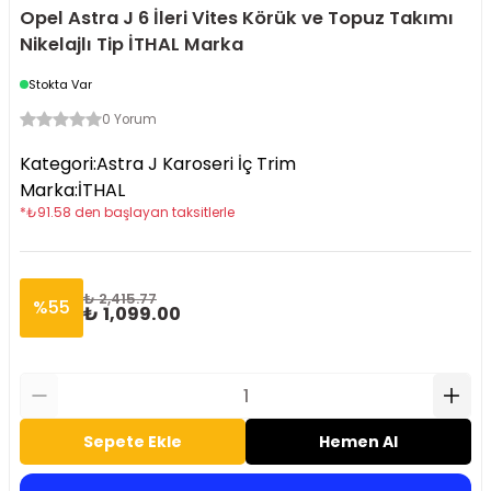
Opel Astra J 6 İleri Vites Körük ve Topuz Takımı
Nikelajlı Tip İTHAL Marka
Stokta Var
0 Yorum
Kategori
:
Astra J Karoseri İç Trim
Marka
:
İTHAL
*
₺
91.58
den başlayan taksitlerle
₺ 2,415.77
%
55
₺ 1,099.00
Sepete Ekle
Hemen Al