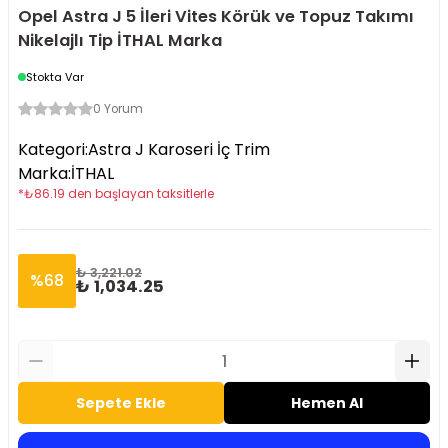
Opel Astra J 5 İleri Vites Körük ve Topuz Takımı
Nikelajlı Tip İTHAL Marka
Stokta Var
0 Yorum
Kategori
:
Astra J Karoseri İç Trim
Marka
:
İTHAL
*
₺
86.19
den başlayan taksitlerle
₺ 3,221.02
%
68
₺ 1,034.25
Sepete Ekle
Hemen Al