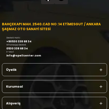
BAHÇEKAPI MAH. 2540.CAD NO :14 ETİMESGUT / ANKARA
ŞAŞMAZ OTO SANAYİ SİTESİ
Destek Hattı
+90530 338 68 34
Whatsapp Destek
0530 338 68 34
E-Mail
info@opellcenter.com
Üyelik
Kurumsal
Alışveriş