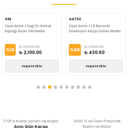
GM
GATES
Opel Astra J Sağ Ön Koltuk
Opel Astra J 1.6 Benzinli
Kapağı Siyah GM Marka
Direksiyon Kayışı Gates Marka
₺ 2,500.00
₺ 1,368.93
%
16
%
69
₺ 2,100.00
₺ 430.50
Sepete Ekle
Sepete Ekle
17:00’e kadar verilen siparişler
3000 TL ve Üzeri Preiyodik
Aynı Gün Kargo
Bakım ve Motor