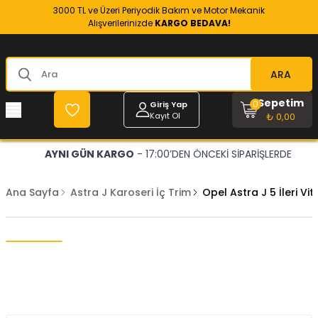
3000 TL ve Üzeri Periyodik Bakım ve Motor Mekanik
Alışverilerinizde
KARGO BEDAVA!
ARA
Sepetim
0
Giriş Yap
Kayıt Ol
₺ 0,00
AYNI GÜN KARGO
- 17:00’DEN ÖNCEKİ SİPARİŞLERDE
Ana Sayfa
Astra J Karoseri İç Trim
Opel Astra J 5 İleri Vi