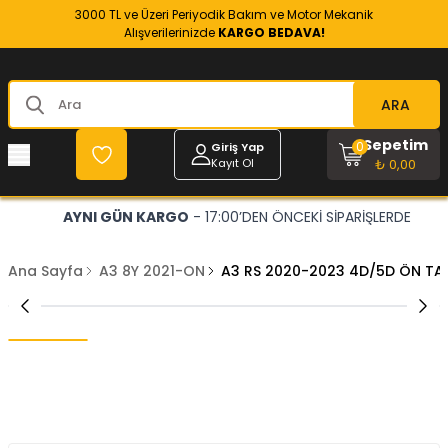
3000 TL ve Üzeri Periyodik Bakım ve Motor Mekanik
Alışverilerinizde
KARGO BEDAVA!
ARA
Sepetim
0
Giriş Yap
Kayıt Ol
₺ 0,00
AYNI GÜN KARGO
- 17:00’DEN ÖNCEKİ SİPARİŞLERDE
Ana Sayfa
A3 8Y 2021-ON
A3 RS 2020-2023 4D/5D ÖN T