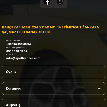
BAHÇEKAPI MAH. 2540.CAD NO :14 ETİMESGUT / ANKARA
ŞAŞMAZ OTO SANAYİ SİTESİ
Destek Hattı
+90530 338 68 34
Whatsapp Destek
0530 338 68 34
E-Mail
info@opellcenter.com
Üyelik
Kurumsal
Alışveriş