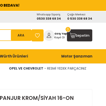
O BEDAVA!
Whatsapp Sipariş
Çağrı Merkezi
0530 338 68 34
0 530 338 68 34
0
Giriş Yap
ARA
Sepetim
Kayıt Ol
Würth Ürünleri
Motor Şanzıman
OPEL VE CHEVROLET
- RESMİ YEDEK PARÇACINIZ
 PANJUR KROM/SİYAH 16-ON