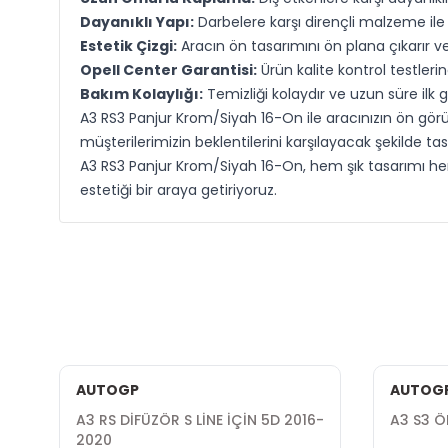
Dayanıklı Yapı:
Darbelere karşı dirençli malzeme ile 
Estetik Çizgi:
Aracın ön tasarımını ön plana çıkarır v
Opell Center Garantisi:
Ürün kalite kontrol testler
Bakım Kolaylığı:
Temizliği kolaydır ve uzun süre il
A3 RS3 Panjur Krom/Siyah 16-On ile aracınızın ön görün
müşterilerimizin beklentilerini karşılayacak şekilde ta
A3 RS3 Panjur Krom/Siyah 16-On, hem şık tasarımı hem
estetiği bir araya getiriyoruz.
AUTOGP
AUTOG
N
A3 RS DİFÜZÖR S LİNE İÇİN 5D 2016-
A3 S3 
2020