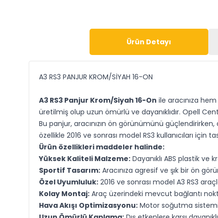
Ürün Detayı
A3 RS3 PANJUR KROM/SİYAH 16-ON
A3 RS3 Panjur Krom/Siyah 16-On
ile aracınıza hem 
üretilmiş olup uzun ömürlü ve dayanıklıdır. Opell Cent
Bu panjur, aracınızın ön görünümünü güçlendirirken,
özellikle 2016 ve sonrası model RS3 kullanıcıları için 
Ürün özellikleri maddeler halinde:
Yüksek Kaliteli Malzeme:
Dayanıklı ABS plastik ve k
Sportif Tasarım:
Aracınıza agresif ve şık bir ön gör
Özel Uyumluluk:
2016 ve sonrası model A3 RS3 araçlar
Kolay Montaj:
Araç üzerindeki mevcut bağlantı nokta
Hava Akışı Optimizasyonu:
Motor soğutma sistemin
Uzun Ömürlü Kaplama:
Dış etkenlere karşı dayanıklı