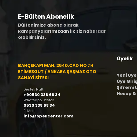
E-Bülten Abonelik
Bültenimize abone olarak
kampanyalarımızdan ilk siz haberdar
olabilirsiniz.
Üyelik
BAHÇEKAPI MAH. 2540.CAD NO :14
ETİMESGUT / ANKARA ŞAŞMAZ OTO
Yeni Üye
SANAYİ SİTESİ
Üye Giriş
Şifremi
Destek Hattı
Hesap S
+90530 338 68 34
Whatsapp Destek
0530 338 68 34
E-Mail
info@opellcenter.com