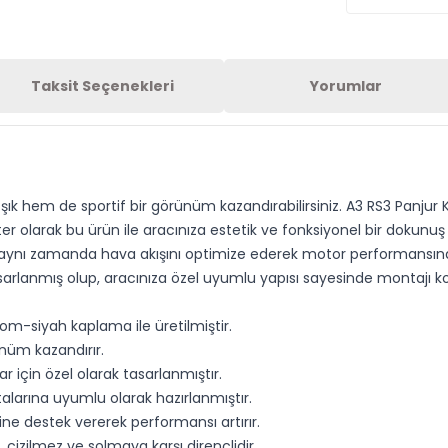
Taksit Seçenekleri
Yorumlar
şık hem de sportif bir görünüm kazandırabilirsiniz. A3 RS3 Panju
er olarak bu ürün ile aracınıza estetik ve fonksiyonel bir dokunu
 aynı zamanda hava akışını optimize ederek motor performansına 
tasarlanmış olup, aracınıza özel uyumlu yapısı sayesinde montajı kol
rom-siyah kaplama ile üretilmiştir.
ünüm kazandırır.
 için özel olarak tasarlanmıştır.
larına uyumlu olarak hazırlanmıştır.
e destek vererek performansı artırır.
, çizilmez ve solmaya karşı dirençlidir.