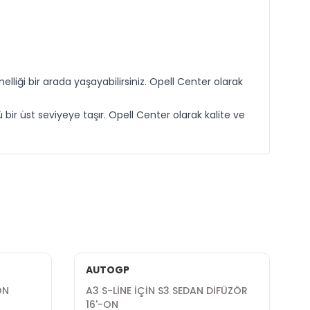
liği bir arada yaşayabilirsiniz. Opell Center olarak
r üst seviyeye taşır. Opell Center olarak kalite ve
AUTOGP
ON
A3 S-LİNE İÇİN S3 SEDAN DİFÜZÖR
16'-ON