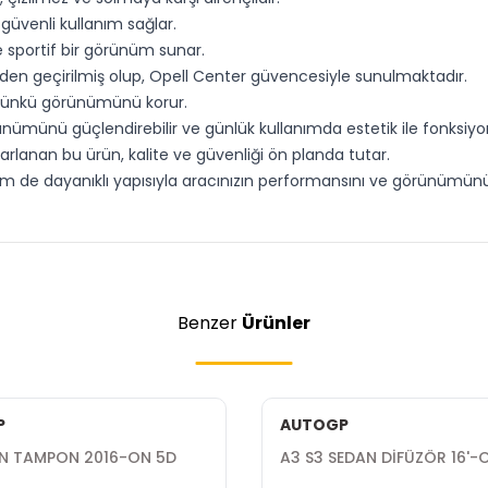
güvenli kullanım sağlar.
e sportif bir görünüm sunar.
inden geçirilmiş olup, Opell Center güvencesiyle sunulmaktadır.
k günkü görünümünü korur.
ümünü güçlendirebilir ve günlük kullanımda estetik ile fonksiyonel
sarlanan bu ürün, kalite ve güvenliği ön planda tutar.
 de dayanıklı yapısıyla aracınızın performansını ve görünümünü bi
Benzer
Ürünler
P
AUTOGP
ÖN TAMPON 2016-ON 5D
A3 S3 SEDAN DİFÜZÖR 16'-