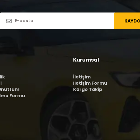
KAYDO
Kurumsal
lik
İletişim
i
İletişim Formu
 Unuttum
Kargo Takip
ilme Formu