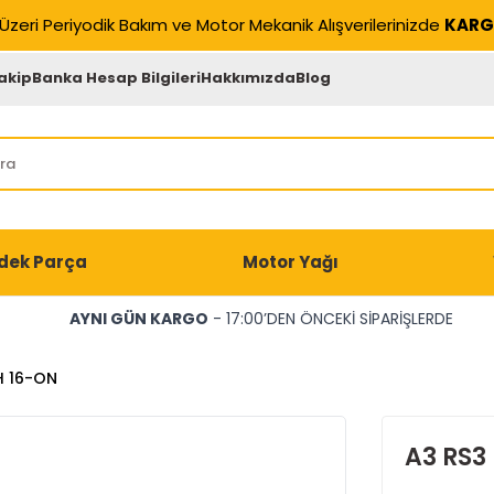
Üzeri Periyodik Bakım ve Motor Mekanik Alışverilerinizde
KARG
akip
Banka Hesap Bilgileri
Hakkımızda
Blog
dek Parça
Motor Yağı
AYNI GÜN KARGO
- 17:00’DEN ÖNCEKİ SİPARİŞLERDE
H 16-ON
A3 RS3