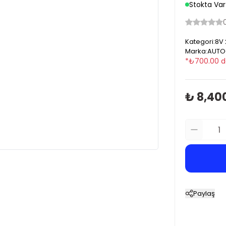
Stokta Var
Kategori
:
8V 
Marka
:
AUTO
*
₺
700.00
d
₺ 8,40
Paylaş