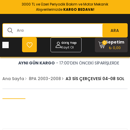
3000 TL ve Üzeri Periyodik Bakım ve Motor Mekanik
Alışverilerinizde
KARGO BEDAVA!
ARA
Sepetim
0
Giriş Yap
Kayıt Ol
₺ 0,00
AYNI GÜN KARGO
- 17:00’DEN ÖNCEKİ SİPARİŞLERDE
Ana Sayfa
8PA 2003-2008
A3 SİS ÇERÇEVESİ 04-08 SOL