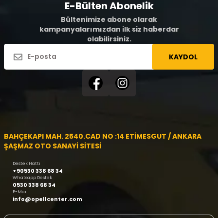
E-Bülten Abonelik
Bültenimize abone olarak
kampanyalarımızdan ilk siz haberdar
olabilirsiniz.
KAYDOL
BAHÇEKAPI MAH. 2540.CAD NO :14 ETİMESGUT / ANKARA
ŞAŞMAZ OTO SANAYİ SİTESİ
Destek Hattı
+90530 338 68 34
Whatsapp Destek
0530 338 68 34
E-Mail
info@opellcenter.com