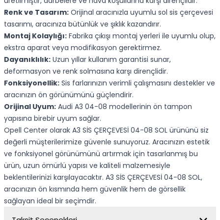
üretilmiştir, darbelere ve hava koşullarına karşı dirençlidir.
Renk ve Tasarım:
Orijinal aracınızla uyumlu sol sis çerçevesi
tasarımı, aracınıza bütünlük ve şıklık kazandırır.
Montaj Kolaylığı:
Fabrika çıkışı montaj yerleri ile uyumlu olup,
ekstra aparat veya modifikasyon gerektirmez.
Dayanıklılık:
Uzun yıllar kullanım garantisi sunar,
deformasyon ve renk solmasına karşı dirençlidir.
Fonksiyonellik:
Sis farlarınızın verimli çalışmasını destekler ve
aracınızın ön görünümünü güçlendirir.
Orijinal Uyum:
Audi A3 04-08 modellerinin ön tampon
yapısına birebir uyum sağlar.
Opell Center olarak A3 SİS ÇERÇEVESİ 04-08 SOL ürününü siz
değerli müşterilerimize güvenle sunuyoruz. Aracınızın estetik
ve fonksiyonel görünümünü artırmak için tasarlanmış bu
ürün, uzun ömürlü yapısı ve kaliteli malzemesiyle
beklentilerinizi karşılayacaktır. A3 SİS ÇERÇEVESİ 04-08 SOL,
aracınızın ön kısmında hem güvenlik hem de görsellik
sağlayan ideal bir seçimdir.
Taksit Seçenekleri