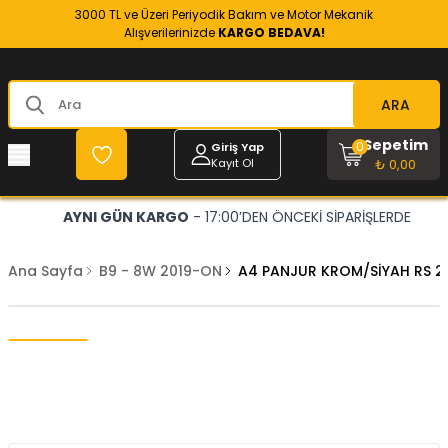
3000 TL ve Üzeri Periyodik Bakım ve Motor Mekanik
Alışverilerinizde
KARGO BEDAVA!
ARA
Sepetim
0
Giriş Yap
Kayıt Ol
₺ 0,00
AYNI GÜN KARGO
- 17:00’DEN ÖNCEKİ SİPARİŞLERDE
Ana Sayfa
B9 - 8W 2019-ON
A4 PANJUR KROM/SİYAH RS 2