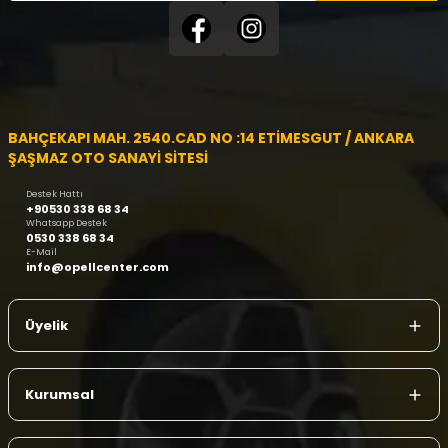
BAHÇEKAPI MAH. 2540.CAD NO :14 ETİMESGUT / ANKARA
ŞAŞMAZ OTO SANAYİ SİTESİ
Destek Hattı
+90530 338 68 34
Whatsapp Destek
0530 338 68 34
E-Mail
info@opellcenter.com
Üyelik
Kurumsal