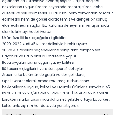
açısından da kullanıcıya avantaj sağlar. Orijinal bağlantı
noktalarına uygun üretim sayesinde montaj süreci daha
düzenli ve sorunsuz ilerler. Bu durum, hem zamandan tasarruf
edilmesini hem de görsel olarak temiz ve dengeli bir sonuç
elde edilmesini sağlar. Biz, kullanıcı deneyimini her aşamada
olumlu kılmayı hedefliyoruz.
Ürün özellikleri aşağıdaki gibidir:
2020-2022 Audi A5 RS modelleriyle birebir uyum
2D ve 4D tasarım seçeneklerine sahip arka tampon seti
Dayanıklı ve uzun ömürlü malzeme yapısı
Boya uygulamasına uygun yüzey kalitesi
RS tasarım çizgilerini yansıtan sportif detaylar
Aracın arka bölümünde güçlü ve dengeli duruş
Opell Center olarak amacımız, araç tutkunlarının
beklentilerine uygun, kaliteli ve uyumlu ürünler sunmaktır. A5
RS 2020-2022 2D/4D ARKA TAMPON SETİ ile Audi A5’in sportif
karakterini arka tasarımda daha net şekilde ortaya koyarken,
kalite anlayışımızı her detayda yansıtıyoruz.