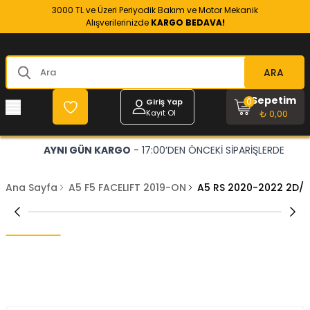
3000 TL ve Üzeri Periyodik Bakım ve Motor Mekanik
Alışverilerinizde
KARGO BEDAVA!
ARA
Sepetim
0
Giriş Yap
Kayıt Ol
₺ 0,00
AYNI GÜN KARGO
- 17:00’DEN ÖNCEKİ SİPARİŞLERDE
Ana Sayfa
A5 F5 FACELIFT 2019-ON
A5 RS 2020-2022 2D/