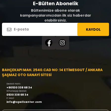
E-Bülten Abonelik
Bültenimize abone olarak
kampanyalarımızdan ilk siz haberdar
olabilirsiniz.
KAYDOL
BAHÇEKAPI MAH. 2540.CAD NO :14 ETİMESGUT / ANKARA
ŞAŞMAZ OTO SANAYİ SİTESİ
Destek Hattı
+90530 338 68 34
Whatsapp Destek
0530 338 68 34
E-Mail
info@opellcenter.com