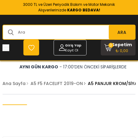
3000 TL ve Üzeri Periyodik Bakım ve Motor Mekanik
Alışverilerinizde
KARGO BEDAVA!
ARA
Sepetim
0
Giriş Yap
Kayıt Ol
₺ 0,00
AYNI GÜN KARGO
- 17:00’DEN ÖNCEKİ SİPARİŞLERDE
Ana Sayfa
A5 F5 FACELIFT 2019-ON
A5 PANJUR KROM/SİYA