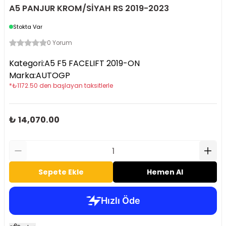
A5 PANJUR KROM/SİYAH RS 2019-2023
Stokta Var
0 Yorum
Kategori
:
A5 F5 FACELIFT 2019-ON
Marka
:
AUTOGP
*
₺
1172.50
den başlayan taksitlerle
₺ 14,070.00
Sepete Ekle
Hemen Al