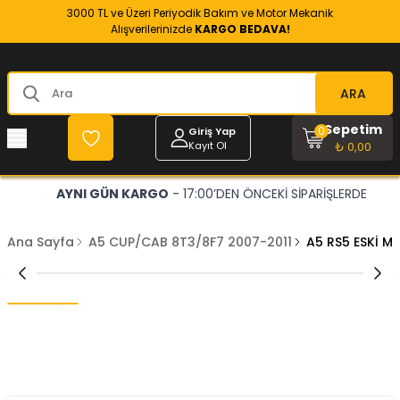
3000 TL ve Üzeri Periyodik Bakım ve Motor Mekanik
Alışverilerinizde
KARGO BEDAVA!
ARA
Sepetim
0
Giriş Yap
Kayıt Ol
₺ 0,00
AYNI GÜN KARGO
- 17:00’DEN ÖNCEKİ SİPARİŞLERDE
Ana Sayfa
A5 CUP/CAB 8T3/8F7 2007-2011
A5 RS5 ESKİ MO