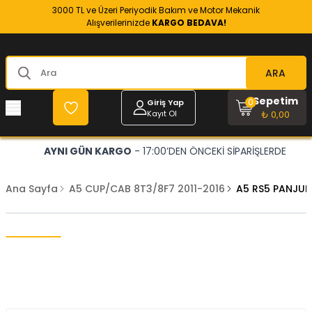
3000 TL ve Üzeri Periyodik Bakım ve Motor Mekanik
Alışverilerinizde
KARGO BEDAVA!
ARA
Sepetim
0
Giriş Yap
Kayıt Ol
₺ 0,00
AYNI GÜN KARGO
- 17:00’DEN ÖNCEKİ SİPARİŞLERDE
Ana Sayfa
A5 CUP/CAB 8T3/8F7 2011-2016
A5 RS5 PANJUR 