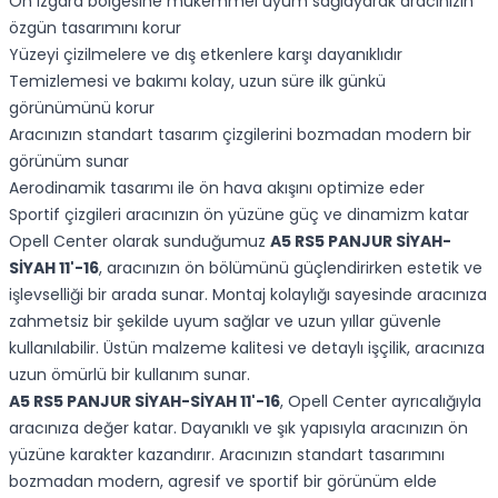
Ön ızgara bölgesine mükemmel uyum sağlayarak aracınızın
özgün tasarımını korur
Yüzeyi çizilmelere ve dış etkenlere karşı dayanıklıdır
Temizlemesi ve bakımı kolay, uzun süre ilk günkü
görünümünü korur
Aracınızın standart tasarım çizgilerini bozmadan modern bir
görünüm sunar
Aerodinamik tasarımı ile ön hava akışını optimize eder
Sportif çizgileri aracınızın ön yüzüne güç ve dinamizm katar
Opell Center olarak sunduğumuz
A5 RS5 PANJUR SİYAH-
SİYAH 11'-16
, aracınızın ön bölümünü güçlendirirken estetik ve
işlevselliği bir arada sunar. Montaj kolaylığı sayesinde aracınıza
zahmetsiz bir şekilde uyum sağlar ve uzun yıllar güvenle
kullanılabilir. Üstün malzeme kalitesi ve detaylı işçilik, aracınıza
uzun ömürlü bir kullanım sunar.
A5 RS5 PANJUR SİYAH-SİYAH 11'-16
, Opell Center ayrıcalığıyla
aracınıza değer katar. Dayanıklı ve şık yapısıyla aracınızın ön
yüzüne karakter kazandırır. Aracınızın standart tasarımını
bozmadan modern, agresif ve sportif bir görünüm elde