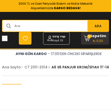
3000 TL ve Üzeri Periyodik Bakım ve Motor Mekanik
Alışverilerinizde
KARGO BEDAVA!
ARA
Sepetim
0
Giriş Yap
Kayıt Ol
₺ 0,00
AYNI GÜN KARGO
- 17:00’DEN ÖNCEKİ SİPARİŞLERDE
Ana Sayfa
C7 2011-2014
A6 S6 PANJUR KROM/SİYAH 11'-14'