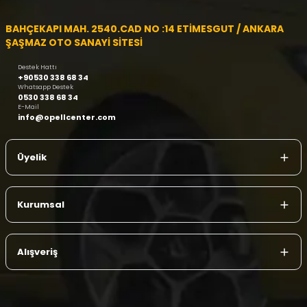
BAHÇEKAPI MAH. 2540.CAD NO :14 ETİMESGUT / ANKARA
ŞAŞMAZ OTO SANAYİ SİTESİ
Destek Hattı
+90530 338 68 34
Whatsapp Destek
0530 338 68 34
E-Mail
info@opellcenter.com
Üyelik
Kurumsal
Alışveriş