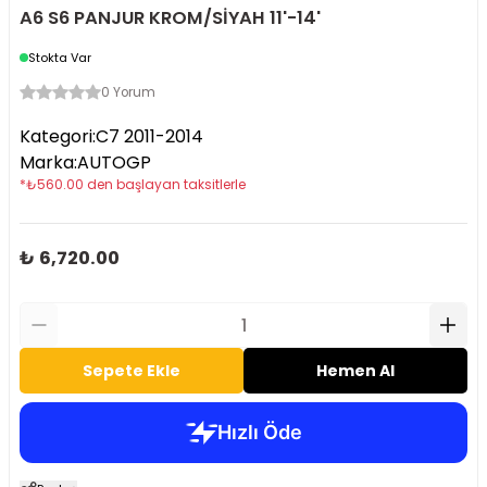
A6 S6 PANJUR KROM/SİYAH 11'-14'
Stokta Var
0 Yorum
Kategori
:
C7 2011-2014
Marka
:
AUTOGP
*
₺
560.00
den başlayan taksitlerle
₺ 6,720.00
Sepete Ekle
Hemen Al