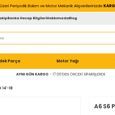
Üzeri Periyodik Bakım ve Motor Mekanik Alışverilerinizde
KARG
akip
Banka Hesap Bilgileri
Hakkımızda
Blog
dek Parça
Motor Yağı
AYNI GÜN KARGO
- 17:00’DEN ÖNCEKİ SİPARİŞLERDE
 14'-18
A6 S6 