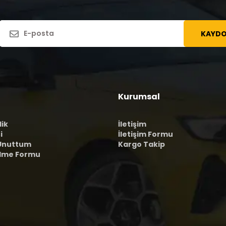
KAYDO
Kurumsal
lik
İletişim
i
İletişim Formu
 Unuttum
Kargo Takip
ilme Formu