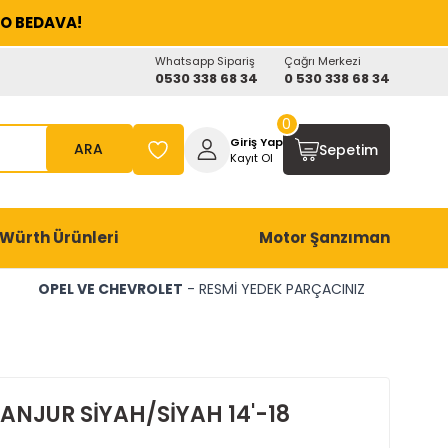
O BEDAVA!
Whatsapp Sipariş
Çağrı Merkezi
0530 338 68 34
0 530 338 68 34
0
Giriş Yap
ARA
Sepetim
Kayıt Ol
Würth Ürünleri
Motor Şanzıman
OPEL VE CHEVROLET
- RESMİ YEDEK PARÇACINIZ
PANJUR SİYAH/SİYAH 14'-18