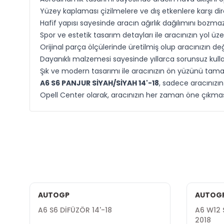
Yüzey kaplaması çizilmelere ve dış etkenlere karşı dire
Hafif yapısı sayesinde aracın ağırlık dağılımını bozmaz 
Spor ve estetik tasarım detayları ile aracınızın yol üz
Orijinal parça ölçülerinde üretilmiş olup aracınızın değ
Dayanıklı malzemesi sayesinde yıllarca sorunsuz kull
Şık ve modern tasarımı ile aracınızın ön yüzünü tam
A6 S6 PANJUR SİYAH/SİYAH 14'-18
, sadece aracınızı
Opell Center olarak, aracınızın her zaman öne çıkmasın
AUTOGP
AUTOG
A6 S6 DİFÜZÖR 14'-18
A6 W12 
2018