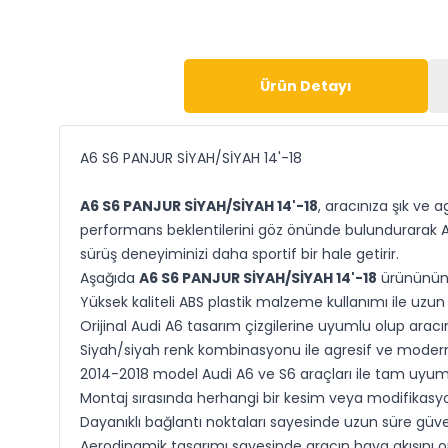
Ürün Detayı
A6 S6 PANJUR SİYAH/SİYAH 14'-18
A6 S6 PANJUR SİYAH/SİYAH 14'-18
, aracınıza şık ve 
performans beklentilerini göz önünde bulundurarak A6
sürüş deneyiminizi daha sportif bir hale getirir.
Aşağıda
A6 S6 PANJUR SİYAH/SİYAH 14'-18
ürününün ön
Yüksek kaliteli ABS plastik malzeme kullanımı ile uzun
Orijinal Audi A6 tasarım çizgilerine uyumlu olup ara
Siyah/siyah renk kombinasyonu ile agresif ve moder
2014-2018 model Audi A6 ve S6 araçları ile tam uyum
Montaj sırasında herhangi bir kesim veya modifikasyon
Dayanıklı bağlantı noktaları sayesinde uzun süre güvenl
Aerodinamik tasarımı sayesinde aracın hava akışını o