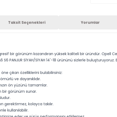
Taksit Seçenekleri
Yorumlar
agresif bir görünüm kazandıran yüksek kaliteli bir üründür. Opell 
 S6 PANJUR SİYAH/SİYAH 14'-18 ürününü sizlerle buluşturuyoruz. B
e çıkan özelliklerini bulabilirsiniz:
 ömürlü ve dayanıklıdır.
cınızın ön yüzünü tamamlar.
n bir görünüm sunar.
ludur.
 gerektirmez, kolayca takılır.
e kullanılabilir.
ptimize eder ve sürüş performansını etkilemez.