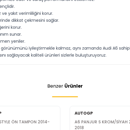
nçlidir.
ve yakıt verimliliğini korur.
erinde dikkat çekmesini sağlar.
erini korur.
anım sunar.
amen yeniler.
n görünümünü iyileştirmekle kalmaz, aynı zamanda Audi A6 sahipl
ı sağlayacak kaliteli ürünleri sizlerle buluşturuyoruz.
Benzer
Ürünler
P
AUTOGP
STYLE ÖN TAMPON 2014-
A6 PANJUR S KROM/SİYAH 2014-
2018