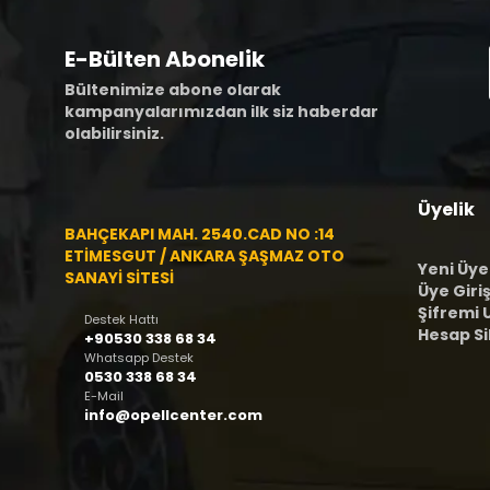
E-Bülten Abonelik
Bültenimize abone olarak
kampanyalarımızdan ilk siz haberdar
olabilirsiniz.
Üyelik
BAHÇEKAPI MAH. 2540.CAD NO :14
ETİMESGUT / ANKARA ŞAŞMAZ OTO
Yeni Üye
SANAYİ SİTESİ
Üye Giriş
Şifremi
Destek Hattı
Hesap S
+90530 338 68 34
Whatsapp Destek
0530 338 68 34
E-Mail
info@opellcenter.com