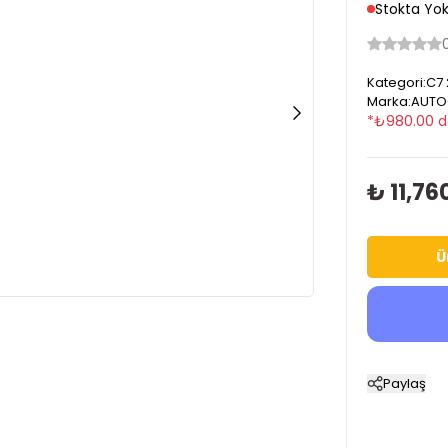
Stokta Yo
Kategori
:
C7 
Marka
:
AUTO
*
₺
980.00
d
₺ 11,76
Ü
Paylaş