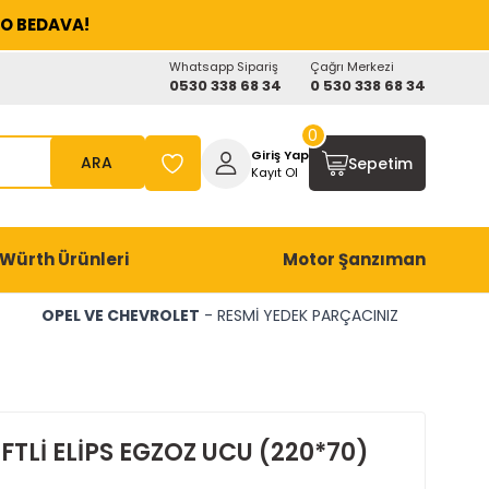
O BEDAVA!
Whatsapp Sipariş
Çağrı Merkezi
0530 338 68 34
0 530 338 68 34
0
Giriş Yap
ARA
Sepetim
Kayıt Ol
Würth Ürünleri
Motor Şanzıman
OPEL VE CHEVROLET
- RESMİ YEDEK PARÇACINIZ
FTLİ ELİPS EGZOZ UCU (220*70)