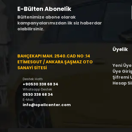
E-Bülten Abonelik
Bültenimize abone olarak
kampanyalarımızdan ilk siz haberdar
olabilirsiniz.
Üyelik
BAHÇEKAPI MAH. 2540.CAD NO :14
ETİMESGUT / ANKARA ŞAŞMAZ OTO
Yeni Üye
SANAYİ SİTESİ
Üye Giriş
Şifremi
Destek Hattı
Hesap S
+90530 338 68 34
Whatsapp Destek
0530 338 68 34
E-Mail
info@opellcenter.com