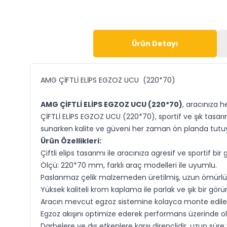
Ürün Detayı
AMG ÇİFTLİ ELİPS EGZOZ UCU (220*70)
AMG ÇİFTLİ ELİPS EGZOZ UCU (220*70)
, aracınıza 
ÇİFTLİ ELİPS EGZOZ UCU (220*70), sportif ve şık tasarı
sunarken kalite ve güveni her zaman ön planda tutu
Ürün Özellikleri:
Çiftli elips tasarımı ile aracınıza agresif ve sportif bi
Ölçü: 220*70 mm, farklı araç modelleri ile uyumlu.
Paslanmaz çelik malzemeden üretilmiş, uzun ömürlü 
Yüksek kaliteli krom kaplama ile parlak ve şık bir gör
Aracın mevcut egzoz sistemine kolayca monte edilebil
Egzoz akışını optimize ederek performans üzerinde olu
Darbelere ve dış etkenlere karşı dirençlidir, uzun süre 