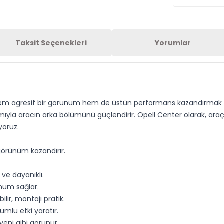
Taksit Seçenekleri
Yorumlar
hem agresif bir görünüm hem de üstün performans kazandırmak içi
mıyla aracın arka bölümünü güçlendirir. Opell Center olarak, araç s
yoruz.
r görünüm kazandırır.
ve dayanıklı.
ünüm sağlar.
ir, montajı pratik.
mlu etki yaratır.
yeni gibi görünür.