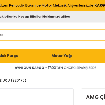
Üzeri Periyodik Bakım ve Motor Mekanik Alışverilerinizde
KARG
akip
Banka Hesap Bilgileri
Hakkımızda
Blog
dek Parça
Motor Yağı
AYNI GÜN KARGO
- 17:00’DEN ÖNCEKİ SİPARİŞLERDE
OZ UCU (220*70)
AMG Çİ