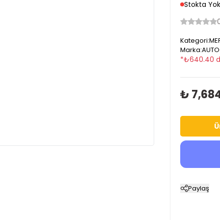
Stokta Yo
Kategori
:
MER
Marka
:
AUTO
*
₺
640.40
d
₺ 7,68
Ü
Paylaş