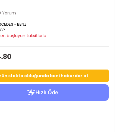
k
0 Yorum
CEDES - BENZ
GP
en başlayan taksitlerle
4.80
rün stokta olduğunda beni haberdar et