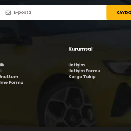
KAYDO
Kurumsal
lik
İletişim
i
İletişim Formu
 Unuttum
Kargo Takip
ilme Formu