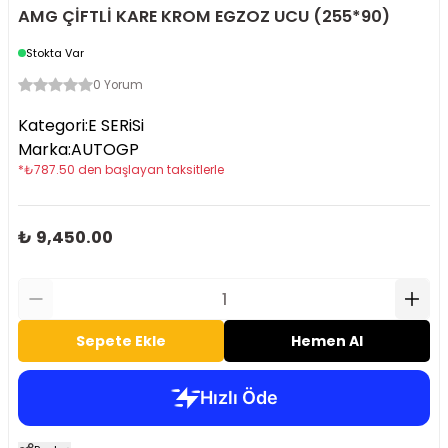
AMG ÇİFTLİ KARE KROM EGZOZ UCU (255*90)
Stokta Var
0 Yorum
Kategori
:
E SERiSi
Marka
:
AUTOGP
*
₺
787.50
den başlayan taksitlerle
₺ 9,450.00
Sepete Ekle
Hemen Al