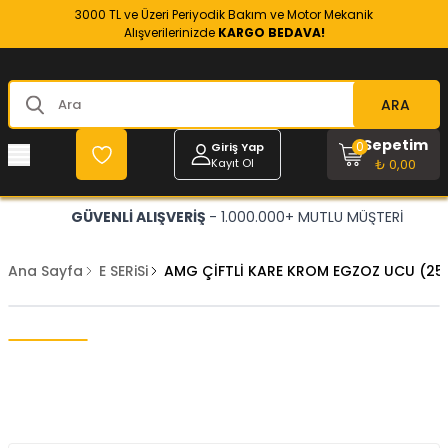
3000 TL ve Üzeri Periyodik Bakım ve Motor Mekanik
Alışverilerinizde
KARGO BEDAVA!
ARA
Sepetim
0
Giriş Yap
Kayıt Ol
₺ 0,00
GÜVENLİ ALIŞVERİŞ
- 1.000.000+ MUTLU MÜŞTERİ
Ana Sayfa
E SERiSi
AMG ÇİFTLİ KARE KROM EGZOZ UCU (25