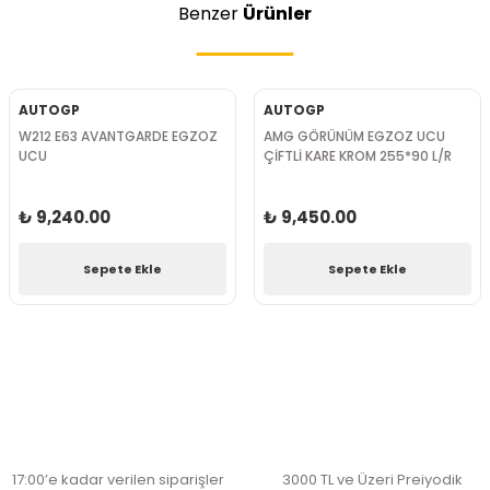
Benzer
Ürünler
AUTOGP
AUTOGP
W212 E63 AVANTGARDE EGZOZ
AMG GÖRÜNÜM EGZOZ UCU
UCU
ÇİFTLİ KARE KROM 255*90 L/R
₺ 9,240.00
₺ 9,450.00
Sepete Ekle
Sepete Ekle
17:00’e kadar verilen siparişler
3000 TL ve Üzeri Preiyodik