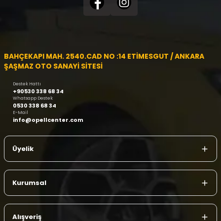
BAHÇEKAPI MAH. 2540.CAD NO :14 ETİMESGUT / ANKARA
ŞAŞMAZ OTO SANAYİ SİTESİ
Destek Hattı
+90530 338 68 34
Whatsapp Destek
0530 338 68 34
E-Mail
info@opellcenter.com
Üyelik
Kurumsal
Alışveriş