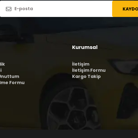
KAYDO
Kurumsal
lik
İletişim
i
İletişim Formu
 Unuttum
Kargo Takip
ilme Formu