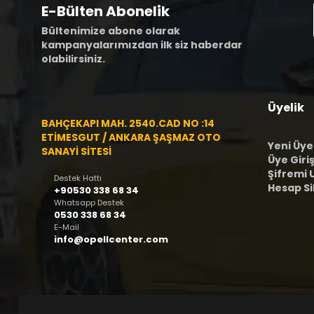
E-Bülten Abonelik
Bültenimize abone olarak
kampanyalarımızdan ilk siz haberdar
olabilirsiniz.
Üyelik
BAHÇEKAPI MAH. 2540.CAD NO :14
ETİMESGUT / ANKARA ŞAŞMAZ OTO
Yeni Üye
SANAYİ SİTESİ
Üye Giriş
Şifremi
Destek Hattı
Hesap S
+90530 338 68 34
Whatsapp Destek
0530 338 68 34
E-Mail
info@opellcenter.com