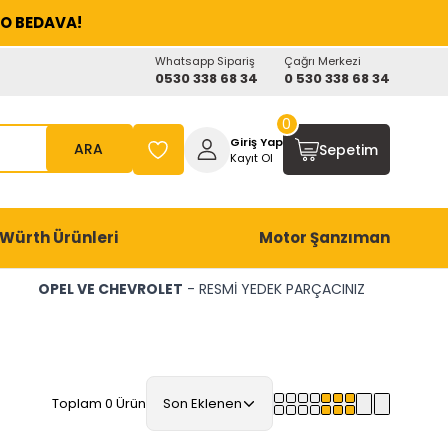
O BEDAVA!
Whatsapp Sipariş
Çağrı Merkezi
0530 338 68 34
0 530 338 68 34
0
Giriş Yap
ARA
Sepetim
Kayıt Ol
Würth Ürünleri
Motor Şanzıman
OPEL VE CHEVROLET
- RESMİ YEDEK PARÇACINIZ
Toplam 0 Ürün
Son Eklenen