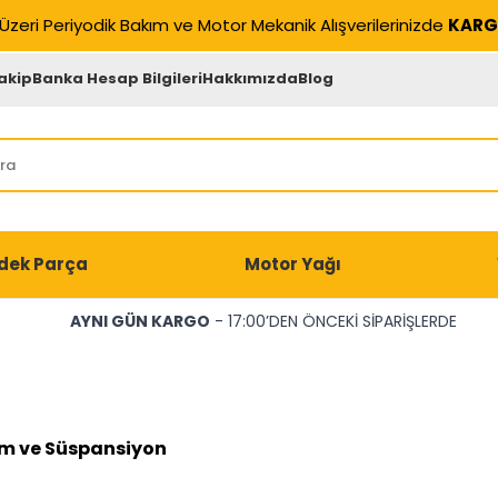
Üzeri Periyodik Bakım ve Motor Mekanik Alışverilerinizde
KARG
akip
Banka Hesap Bilgileri
Hakkımızda
Blog
dek Parça
Motor Yağı
AYNI GÜN KARGO
- 17:00’DEN ÖNCEKİ SİPARİŞLERDE
m ve Süspansiyon