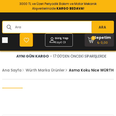
3000 TL ve Üzeri Periyodik Bakım ve Motor Mekanik
Alışverilerinizde
KARGO BEDAVA!
ARA
Sepetim
0
Giriş Yap
Kayıt Ol
₺ 0,00
AYNI GÜN KARGO
- 17:00’DEN ÖNCEKİ SİPARİŞLERDE
Ana Sayfa
Würth Marka Ürünler
Asma Koku Nice WÜRTH 