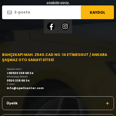
olabilirsiniz.
KAYDOL
BAHÇEKAPI MAH. 2540.CAD NO :14 ETİMESGUT / ANKARA
ŞAŞMAZ OTO SANAYİ SİTESİ
Destek Hattı
+90530 338 68 34
Whatsapp Destek
0530 338 68 34
E-Mail
info@opellcenter.com
Üyelik