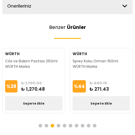
Önerileriniz
Benzer
Ürünler
WÜRTH
WÜRTH
Cila ve Bakım Pastası 250ml
Sprey Koku Orman 150ml
WÜRTH Marka
WÜRTH Marka
₺ 1,765.69
₺ 486.15
%
28
%
44
₺ 1,270.48
₺ 271.43
Sepete Ekle
Sepete Ekle