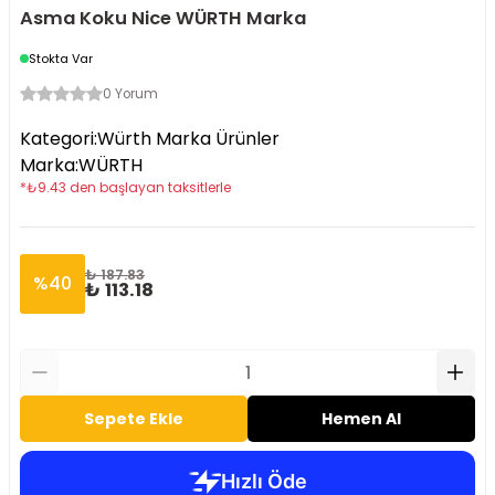
Asma Koku Nice WÜRTH Marka
Stokta Var
0 Yorum
Kategori
:
Würth Marka Ürünler
Marka
:
WÜRTH
*
₺
9.43
den başlayan taksitlerle
₺ 187.83
%
40
₺ 113.18
Sepete Ekle
Hemen Al