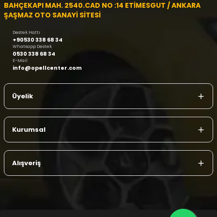
BAHÇEKAPI MAH. 2540.CAD NO :14 ETİMESGUT / ANKARA
ŞAŞMAZ OTO SANAYİ SİTESİ
Destek Hattı
+90530 338 68 34
Whatsapp Destek
0530 338 68 34
E-Mail
info@opellcenter.com
Üyelik
Kurumsal
Alışveriş