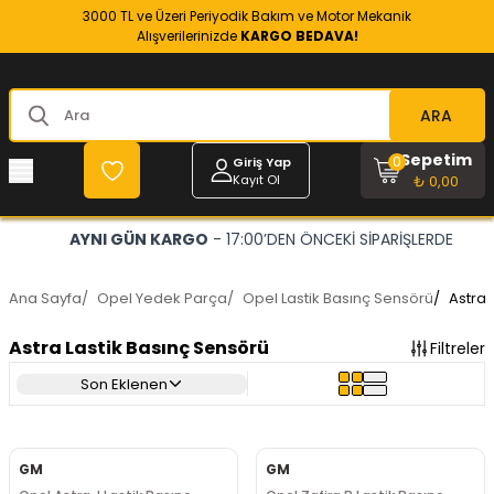
3000 TL ve Üzeri Periyodik Bakım ve Motor Mekanik
Alışverilerinizde
KARGO BEDAVA!
ARA
Sepetim
0
Giriş Yap
Kayıt Ol
₺ 0,00
OPEL VE CHEVROLET
- RESMİ YEDEK PARÇACINIZ
Ana Sayfa
/
Opel Yedek Parça
/
Opel Lastik Basınç Sensörü
/
Astra 
Astra Lastik Basınç Sensörü
Filtreler
Son Eklenen
GM
GM