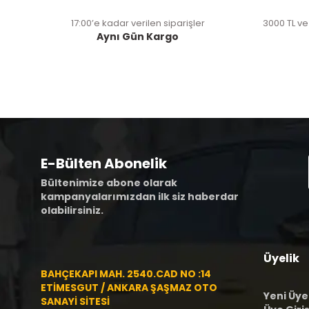
17:00’e kadar verilen siparişler
3000 TL ve
Aynı Gün Kargo
E-Bülten Abonelik
Bültenimize abone olarak
kampanyalarımızdan ilk siz haberdar
olabilirsiniz.
Üyelik
BAHÇEKAPI MAH. 2540.CAD NO :14
ETİMESGUT / ANKARA ŞAŞMAZ OTO
Yeni Üye
SANAYİ SİTESİ