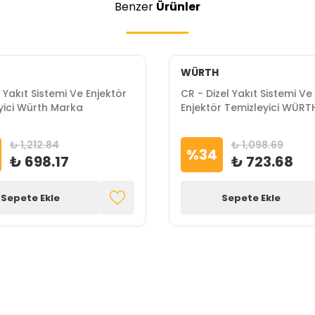
Benzer
Ürünler
WÜRTH
 Yakıt Sistemi Ve Enjektör
CR - Dizel Yakıt Sistemi Ve
yici Würth Marka
Enjektör Temizleyici WÜR
₺ 1,212.84
₺ 1,098.69
%
34
₺ 698.17
₺ 723.68
Sepete Ekle
Sepete Ekle