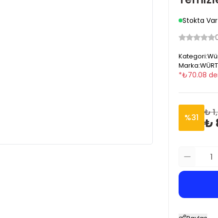
Stokta Var
Kategori
:
Wür
Marka
:
WÜRT
*
₺
70.08
de
₺ 1
%
31
₺ 