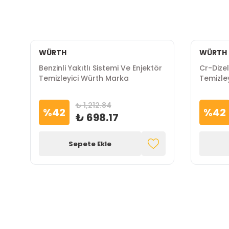
WÜRTH
WÜRTH
Benzinli Yakıtlı Sistemi Ve Enjektör
Cr-Dizel
Temizleyici Würth Marka
Temizle
₺ 1,212.84
%
42
%
42
₺ 698.17
Sepete Ekle