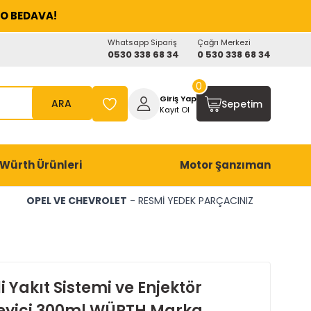
O BEDAVA!
Whatsapp Sipariş
Çağrı Merkezi
0530 338 68 34
0 530 338 68 34
0
Giriş Yap
ARA
Sepetim
Kayıt Ol
Würth Ürünleri
Motor Şanzıman
OPEL VE CHEVROLET
- RESMİ YEDEK PARÇACINIZ
i Yakıt Sistemi ve Enjektör
eyici 300ml WÜRTH Marka