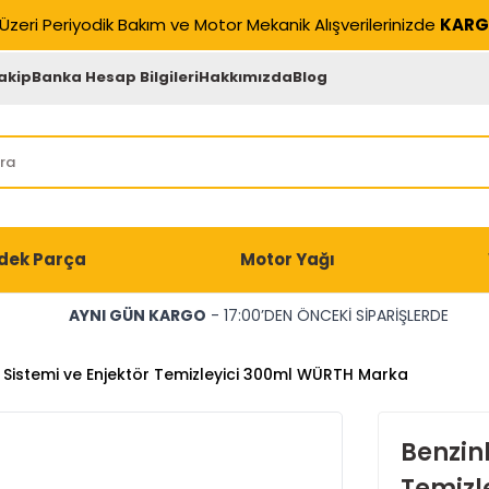
Üzeri Periyodik Bakım ve Motor Mekanik Alışverilerinizde
KARG
akip
Banka Hesap Bilgileri
Hakkımızda
Blog
dek Parça
Motor Yağı
AYNI GÜN KARGO
- 17:00’DEN ÖNCEKİ SİPARİŞLERDE
ıt Sistemi ve Enjektör Temizleyici 300ml WÜRTH Marka
Benzinl
Temizl