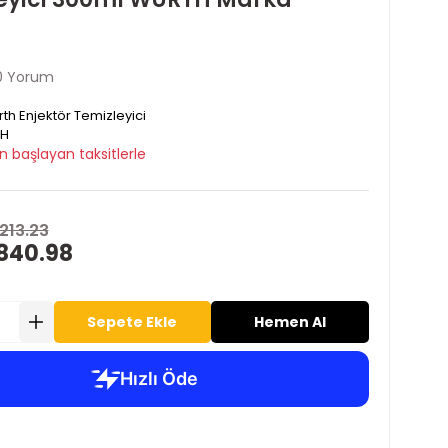
0 Yorum
th Enjektör Temizleyici
H
n başlayan taksitlerle
,213.23
840.98
Sepete Ekle
Hemen Al