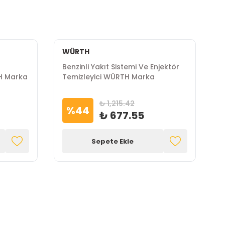
WÜRTH
Benzinli Yakıt Sistemi Ve Enjektör
TH Marka
Temizleyici WÜRTH Marka
₺ 1,215.42
%
44
₺ 677.55
Sepete Ekle