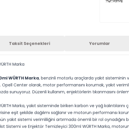
Paylaş
Taksit Seçenekleri
Yorumlar
 WÜRTH Marka
 300ml WÜRTH Marka
, benzinli motorlu araçlarda yakıt sistemini
. Opell Center olarak, motor performansını korumak, yakıt verimlil
mızda sunuyoruz. Düzenli kullanım, enjektörlerin tıkanmasını ön
WÜRTH Marka, yakıt sisteminde biriken karbon ve yağ kalıntılarını 
sine eşit şekilde dağılımı sağlanır ve motorun performansı korunur.
 yakıt sistemi verimliliğini artırmada önemli bir rol oynadığını bi
 Yakıt Sistemi ve Enjektör Temizleyici 300ml WÜRTH Marka, motoru