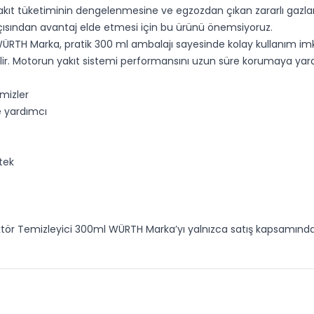
ıt tüketiminin dengelenmesine ve egzozdan çıkan zararlı gazların 
ısından avantaj elde etmesi için bu ürünü önemsiyoruz.
 WÜRTH Marka, pratik 300 ml ambalajı sayesinde kolay kullanım im
nebilir. Motorun yakıt sistemi performansını uzun süre korumaya ya
emizler
e yardımcı
tek
ektör Temizleyici 300ml WÜRTH Marka’yı yalnızca satış kapsamında s