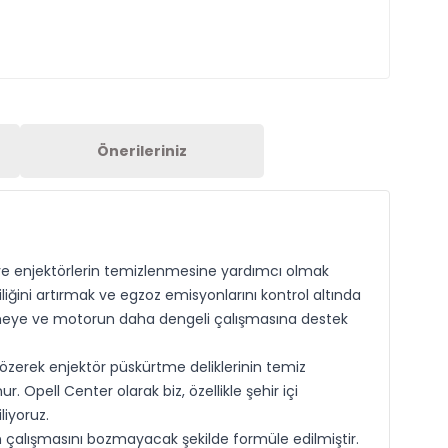
Önerileriniz
n ve enjektörlerin temizlenmesine yardımcı olmak
iğini artırmak ve egzoz emisyonlarını kontrol altında
lemeye ve motorun daha dengeli çalışmasına destek
çözerek enjektör püskürtme deliklerinin temiz
 Opell Center olarak biz, özellikle şehir içi
liyoruz.
n çalışmasını bozmayacak şekilde formüle edilmiştir.