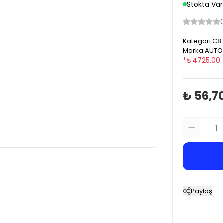
Stokta Var
Kategori
:
C8
Marka
:
AUTO
*
₺
4725.00
₺ 56,7
Paylaş