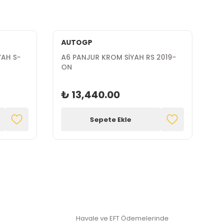
AUTOGP
YAH S-
A6 PANJUR KROM SİYAH RS 2019-
A
ON
₺ 13,440.00
Sepete Ekle
Havale ve EFT Ödemelerinde