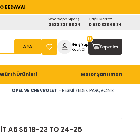
O BEDAVA!
Whatsapp Sipariş
Çağrı Merkezi
0530 338 68 34
0 530 338 68 34
0
Giriş Yap
ARA
Sepetim
Kayıt Ol
Würth Ürünleri
Motor Şanzıman
OPEL VE CHEVROLET
- RESMİ YEDEK PARÇACINIZ
İT A6 S6 19-23 TO 24-25