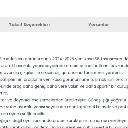
Taksit Seçenekleri
Yorumlar
 modellerin görünümünü 2024-2025 yeni kasa S6 tasarımına dönüşt
ürün, 1:1 uyumlu yapısı sayesinde aracın orijinal hatlarını boz
line uyumlu çizgileri ile aracın dış görünümü tamamen yenilenir.
 sahiplerinin araçlarını yeni kasa görünümüne taşımak için terci
inde araç daha geniş, daha yere yakın ve daha sportif bir duru
ırır.
li ve dayanıklı malzemelerden üretilmiştir. Güneş ışığı, yağmur, t
ine yakın uyumlu yapısı sayesinde montaj süreci kolaydır ve pro
tam uyum sağlanabilir.
değişim değil aynı zamanda aracın karakterini tamamen yenileye
yaklaşarak daha modern, daha agresif ve daha prestijli bir görün