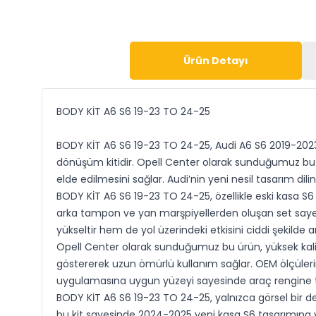
Ürün Detayı
BODY KİT A6 S6 19-23 TO 24-25
BODY KİT A6 S6 19-23 TO 24-25, Audi A6 S6 2019-2023
dönüşüm kitidir. Opell Center olarak sunduğumuz bu 
elde edilmesini sağlar. Audi’nin yeni nesil tasarım di
BODY KİT A6 S6 19-23 TO 24-25, özellikle eski kasa S6
arka tampon ve yan marşpiyellerden oluşan set sayes
yükseltir hem de yol üzerindeki etkisini ciddi şekilde art
Opell Center olarak sunduğumuz bu ürün, yüksek kalite
göstererek uzun ömürlü kullanım sağlar. OEM ölçüler
uygulamasına uygun yüzeyi sayesinde araç rengine 
BODY KİT A6 S6 19-23 TO 24-25, yalnızca görsel bir 
bu kit sayesinde 2024-2025 yeni kasa S6 tasarımına 