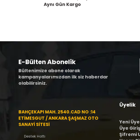
Aynı Gün Kargo
E-Bülten Abonelik
Bültenimize abone olarak
kampanyalarımızdan ilk siz haberdar
olabilirsiniz.
Üyelik
BAHÇEKAPI MAH. 2540.CAD NO :14
ETİMESGUT / ANKARA ŞAŞMAZ OTO
Yeni Üye
SANAYİ SİTESİ
Üye Giriş
Şifremi
Destek Hattı