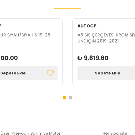
P
AUTOGP
UR SİYAH/SİYAH S 19-25
A6 SİS ÇERÇEVESİ KROM Sİ
LİNE İÇİN 2019-2021
600.00
₺ 9,819.60
Sepete Ekle
Sepete Ekle
 Üzeri Preiyodik Bakım ve Motor
Her siparişte