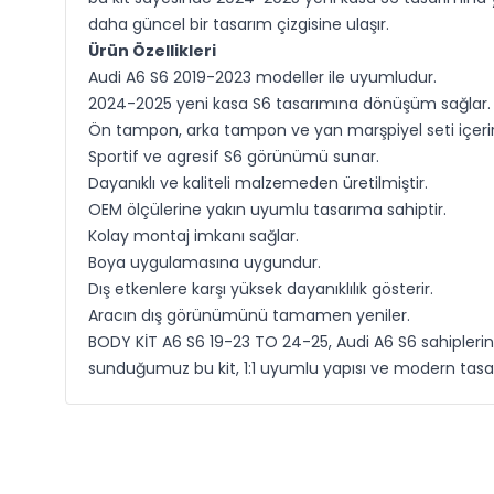
daha güncel bir tasarım çizgisine ulaşır.
Ürün Özellikleri
Audi A6 S6 2019-2023 modeller ile uyumludur.
2024-2025 yeni kasa S6 tasarımına dönüşüm sağlar.
Ön tampon, arka tampon ve yan marşpiyel seti içerir
Sportif ve agresif S6 görünümü sunar.
Dayanıklı ve kaliteli malzemeden üretilmiştir.
OEM ölçülerine yakın uyumlu tasarıma sahiptir.
Kolay montaj imkanı sağlar.
Boya uygulamasına uygundur.
Dış etkenlere karşı yüksek dayanıklılık gösterir.
Aracın dış görünümünü tamamen yeniler.
BODY KİT A6 S6 19-23 TO 24-25, Audi A6 S6 sahiplerini
sunduğumuz bu kit, 1:1 uyumlu yapısı ve modern tas