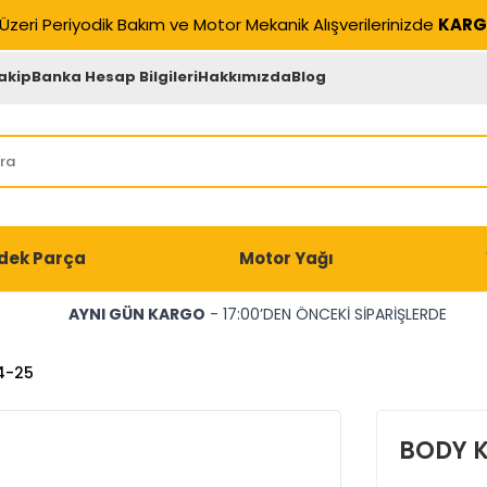
Üzeri Periyodik Bakım ve Motor Mekanik Alışverilerinizde
KARG
akip
Banka Hesap Bilgileri
Hakkımızda
Blog
dek Parça
Motor Yağı
AYNI GÜN KARGO
- 17:00’DEN ÖNCEKİ SİPARİŞLERDE
4-25
BODY K