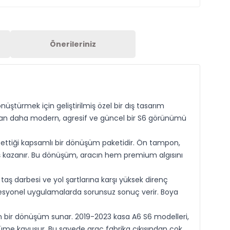
Önerileriniz
ürmek için geliştirilmiş özel bir dış tasarım
madan daha modern, agresif ve güncel bir S6 görünümü
h ettiği kapsamlı bir dönüşüm paketidir. Ön tampon,
ş kazanır. Bu dönüşüm, aracın hem premium algısını
aş darbesi ve yol şartlarına karşı yüksek direnç
fesyonel uygulamalarda sorunsuz sonuç verir. Boya
n bir dönüşüm sunar. 2019-2023 kasa A6 S6 modelleri,
üme kavuşur. Bu sayede araç fabrika çıkışından çok