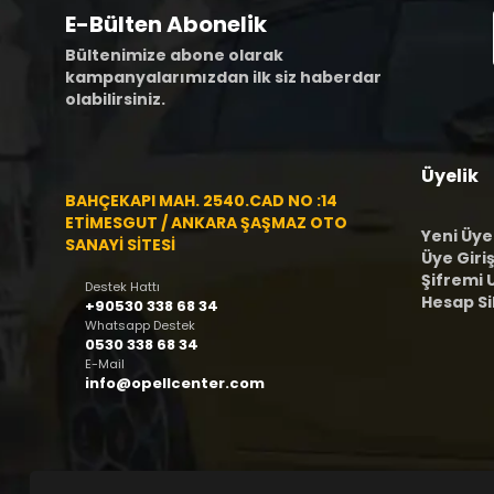
E-Bülten Abonelik
Bültenimize abone olarak
kampanyalarımızdan ilk siz haberdar
olabilirsiniz.
Üyelik
BAHÇEKAPI MAH. 2540.CAD NO :14
ETİMESGUT / ANKARA ŞAŞMAZ OTO
Yeni Üye
SANAYİ SİTESİ
Üye Giriş
Şifremi
Destek Hattı
Hesap S
+90530 338 68 34
Whatsapp Destek
0530 338 68 34
E-Mail
info@opellcenter.com