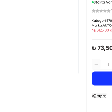
Stokta Var
Kategori
:
E70
Marka
:
AUTO
*
₺
6125.00
d
₺ 73,5
Paylaş