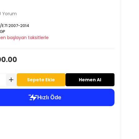
0 Yorum
/E71 2007-2014
GP
en başlayan taksitlerle
00.00
Sepete Ekle
Hemen Al