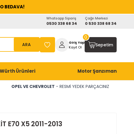
O BEDAVA!
Whatsapp Sipariş
Çağrı Merkezi
0530 338 68 34
0 530 338 68 34
0
Giriş Yap
ARA
Sepetim
Kayıt Ol
Würth Ürünleri
Motor Şanzıman
OPEL VE CHEVROLET
- RESMİ YEDEK PARÇACINIZ
T E70 X5 2011-2013