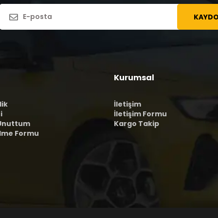
KAYDO
Kurumsal
lik
İletişim
i
İletişim Formu
 Unuttum
Kargo Takip
ilme Formu