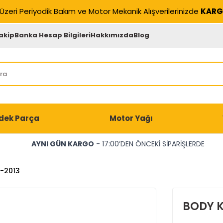
Üzeri Periyodik Bakım ve Motor Mekanik Alışverilerinizde
KARG
akip
Banka Hesap Bilgileri
Hakkımızda
Blog
dek Parça
Motor Yağı
AYNI GÜN KARGO
- 17:00’DEN ÖNCEKİ SİPARİŞLERDE
1-2013
BODY Kİ