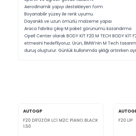
Aerodinamik yapıyı destekleyen form
Boyanabilir yüzey ile renk uyumu
Dayanıklı ve uzun ömürlü malzeme yapısı
Araca fabrika çıkışı M paket görünümü kazandırma
Opell Center olarak BODY KİT F20 M TECH BODY KİT F
etmesini hedefliyoruz. Ürün, BMW’nin M Tech tasarım d
duruş oluşturur. Günlük kullanımda şıklığı artırırken ayn
AUTOGP
AUTOG
F20 DİFÜZÖR LCİ M2C PİANO BLACK
F20 LİP
1.50