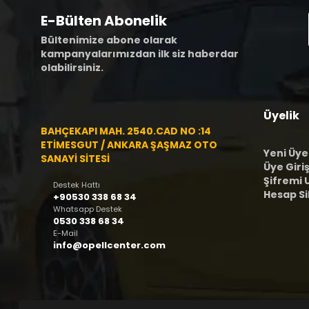
E-Bülten Abonelik
Bültenimize abone olarak
kampanyalarımızdan ilk siz haberdar
olabilirsiniz.
Üyelik
BAHÇEKAPI MAH. 2540.CAD NO :14
ETİMESGUT / ANKARA ŞAŞMAZ OTO
Yeni Üye
SANAYİ SİTESİ
Üye Giriş
Şifremi
Destek Hattı
Hesap S
+90530 338 68 34
Whatsapp Destek
0530 338 68 34
E-Mail
info@opellcenter.com