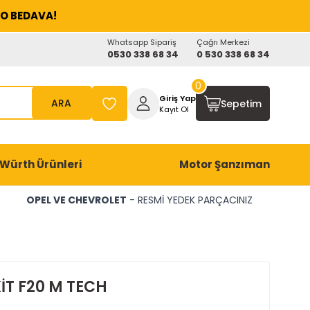
O BEDAVA!
Whatsapp Sipariş
Çağrı Merkezi
0530 338 68 34
0 530 338 68 34
0
Giriş Yap
ARA
Sepetim
Kayıt Ol
Würth Ürünleri
Motor Şanzıman
OPEL VE CHEVROLET
- RESMİ YEDEK PARÇACINIZ
İT F20 M TECH