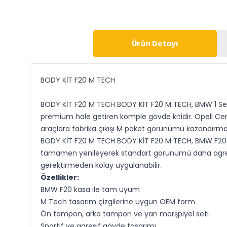
Ürün Detayı
BODY KİT F20 M TECH
BODY KİT F20 M TECH BODY KİT F20 M TECH, BMW 1 Seris
premium hale getiren komple gövde kitidir. Opell Ce
araçlara fabrika çıkışı M paket görünümü kazandırm
BODY KİT F20 M TECH BODY KİT F20 M TECH, BMW F20 ka
tamamen yenileyerek standart görünümü daha agresif v
gerektirmeden kolay uygulanabilir.
Özellikler:
BMW F20 kasa ile tam uyum
M Tech tasarım çizgilerine uygun OEM form
Ön tampon, arka tampon ve yan marşpiyel seti
Sportif ve agresif gövde tasarımı