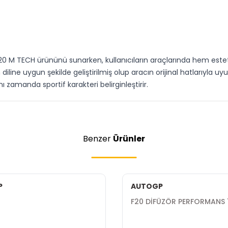
20 M TECH ürününü sunarken, kullanıcıların araçlarında hem est
iline uygun şekilde geliştirilmiş olup aracın orijinal hatlarıyla 
ı zamanda sportif karakteri belirginleştirir.
Benzer
Ürünler
P
AUTOGP
F20 DİFÜZÖR PERFORMANS 