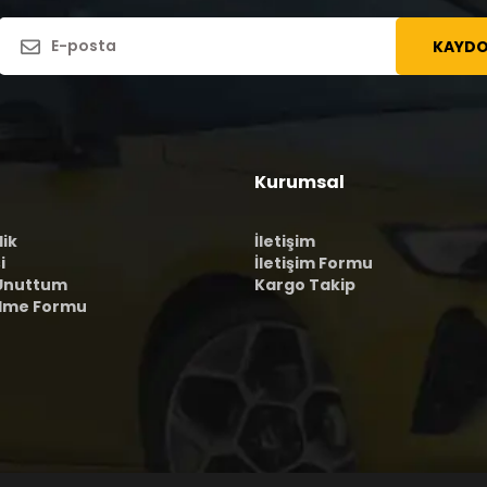
KAYDO
Kurumsal
lik
İletişim
i
İletişim Formu
 Unuttum
Kargo Takip
ilme Formu