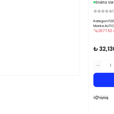
Stokta Var
Kategori
:
F20
Marka
:
AUTO
*
₺
2677.50
₺ 32,13
Paylaş