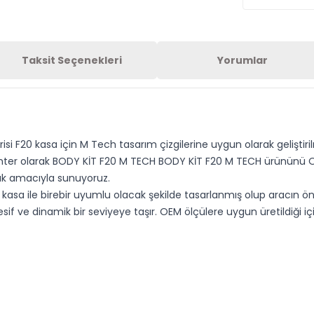
Taksit Seçenekleri
Yorumlar
i F20 kasa için M Tech tasarım çizgilerine uygun olarak geliştiri
nter olarak BODY KİT F20 M TECH BODY KİT F20 M TECH ürününü OEM
ak amacıyla sunuyoruz.
sa ile birebir uyumlu olacak şekilde tasarlanmış olup aracın ö
e dinamik bir seviyeye taşır. OEM ölçülere uygun üretildiği içi