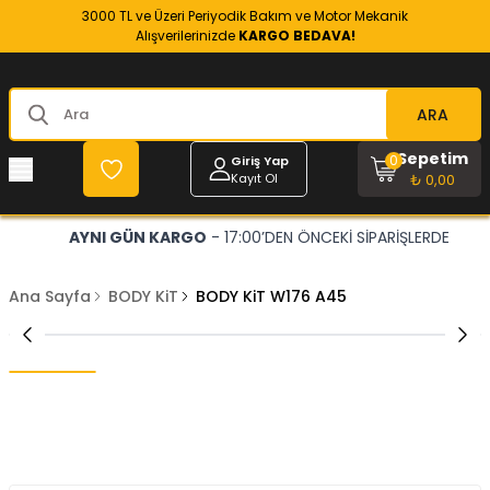
3000 TL ve Üzeri Periyodik Bakım ve Motor Mekanik
Alışverilerinizde
KARGO BEDAVA!
ARA
Sepetim
0
Giriş Yap
Kayıt Ol
₺ 0,00
AYNI GÜN KARGO
- 17:00’DEN ÖNCEKİ SİPARİŞLERDE
Ana Sayfa
BODY KiT
BODY KiT W176 A45