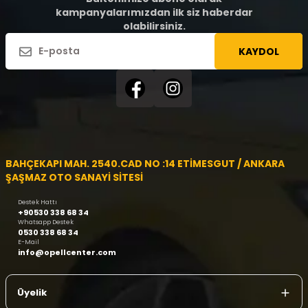
kampanyalarımızdan ilk siz haberdar
olabilirsiniz.
KAYDOL
BAHÇEKAPI MAH. 2540.CAD NO :14 ETİMESGUT / ANKARA
ŞAŞMAZ OTO SANAYİ SİTESİ
Destek Hattı
+90530 338 68 34
Whatsapp Destek
0530 338 68 34
E-Mail
info@opellcenter.com
Üyelik