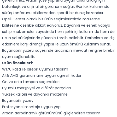
gerektirmez. Aracın şase yapısına uygun tasarlandığı için
bütünleşik ve orijinal bir görünüm sağlar. Günlük kullanımda
sürüş konforunu etkilemeden sportif bir duruş kazandırır.
Opell Center olarak biz ürün seçimlerimizde malzeme
kalitesine özellikle dikkat ediyoruz. Dayanıklı ve esnek yapıya
sahip malzemeler sayesinde hem şehir içi kullanımda hem de
uzun yol sürüşlerinde güvenle tercih edilebilir. Darbelere ve dış
etkenlere karşı dirençli yapısı ile uzun ömürlü kullanım sunar.
Boyanabilir yüzeyi sayesinde aracınızın mevcut rengine birebir
uyum sağlanabilir.
Ürün özellikleri:
W176 kasa ile birebir uyumlu tasarım
A45 AMG görünümüne uygun agresif hatlar
Ön ve arka tampon seçenekleri
Uyumlu marşpiyel ve difüzör parçaları
Yüksek kaliteli ve dayanıklı malzeme
Boyanabilir yüzey
Profesyonel montaja uygun yapı
Aracın aerodinamik görünümünü güçlendiren tasarım