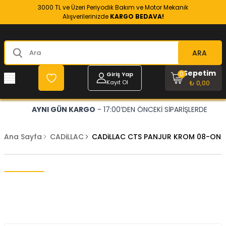
3000 TL ve Üzeri Periyodik Bakım ve Motor Mekanik
Alışverilerinizde
KARGO BEDAVA!
ARA
Sepetim
0
Giriş Yap
Kayıt Ol
₺ 0,00
AYNI GÜN KARGO
- 17:00’DEN ÖNCEKİ SİPARİŞLERDE
Ana Sayfa
CADiLLAC
CADiLLAC CTS PANJUR KROM 08-ON