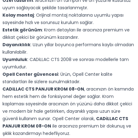
Özel tasarım
: Aracınızın ön tampon ve ön yüzüne kusursuz
uyum sağlayacak şekilde tasarlanmıştır.
Kolay montaj
: Orijinal montaj noktalarına uyumlu yapısı
sayesinde hızlı ve sorunsuz kurulum sağlar.
Estetik görünüm
: Krom detayları ile aracınıza premium ve
dikkat çekici bir görünüm kazandırır.
Dayanıklılık
: Uzun yıllar boyunca performans kaybı olmadan
kullanılabilir.
Uyumluluk
: CADiLLAC CTS 2008 ve sonrası modellerle tam
uyumludur.
Opell Center güvencesi
: Ürün, Opell Center kalite
standartları ile sizlere sunulmaktadır.
CADiLLAC CTS PANJUR KROM 08-ON
, aracınızın ön kısmında
hem estetik hem de fonksiyonel değer sağlar. Krom
kaplaması sayesinde aracınızın ön yüzünü daha dikkat çekici
ve modern bir hale getirirken, dayanıklı yapısı uzun süre
güvenli kullanım sunar. Opell Center olarak,
CADiLLAC CTS
PANJUR KROM 08-ON
ile aracınıza premium bir dokunuş ve
şıklık kazandırmayı hedefliyoruz.