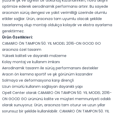
yüzüne şık ve agresif bir dokunuş kazandırırken, hava akışını
optimize ederek aerodinamik performansı artırır. Bu sayede
aracınızın sürüş dengesi ve yakıt verimliliği üzerinde olumlu
etkiler sağlar. Ürün, aracınıza tam uyumlu olacak şekilde
tasarlanmış olup montajı oldukça kolaydır ve ekstra ayarlama
gerektirmez.
Ürün Özellikleri:
CAMARO ÖN TAMPON 50. YIL MODEL 2016-ON GOOD GO
aracınıza özel tasarım
Yüksek kaliteli ve dayanıklı malzeme
Kolay montaj ve kullanım imkanı
Aerodinamik tasarım ile sürüş performansını destekler
Aracın ön kısmına sportif ve şık görünüm kazandırır
Solmaya ve deformasyona karşı dirençli
Uzun ömürlü kullanım sağlayan dayanıklı yapı
Opell Center olarak CAMARO ÖN TAMPON 50. YIL MODEL 2016-
ON GOOD GO ürününü kalite ve müşteri memnuniyeti odaklı
olarak sunuyoruz. Ürün, aracınıza tam oturur ve uzun yıllar
sorunsuz bir şekilde kullanılabilir. CAMARO ÖN TAMPON 50. YIL