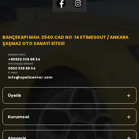
BAHÇEKAPI MAH. 2540.CAD NO :14 ETİMESGUT / ANKARA
ŞAŞMAZ OTO SANAYİ SİTESİ
Destek Hattı
+90530 338 68 34
Whatsapp Destek
0530 338 68 34
E-Mail
info@opellcenter.com
Üyelik
Kurumsal
Alışveriş