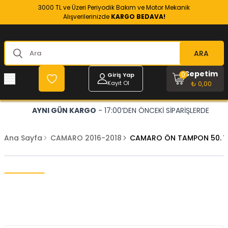
3000 TL ve Üzeri Periyodik Bakım ve Motor Mekanik
Alışverilerinizde
KARGO BEDAVA!
ARA
Sepetim
0
Giriş Yap
Kayıt Ol
₺ 0,00
AYNI GÜN KARGO
- 17:00’DEN ÖNCEKİ SİPARİŞLERDE
Ana Sayfa
CAMARO 2016-2018
CAMARO ÖN TAMPON 50. Y