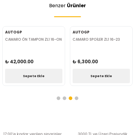
Benzer
Ürünler
AUTOGP
AUTOGP
CAMARO ÖN TAMPON ZL1 16-ON
CAMARO SPOİLER ZL1 16-23
₺ 42,000.00
₺ 6,300.00
Sepete Ekle
Sepete Ekle
17:00’e kadar verilen siparişler
3000 TL ve Üzeri Preiyodik