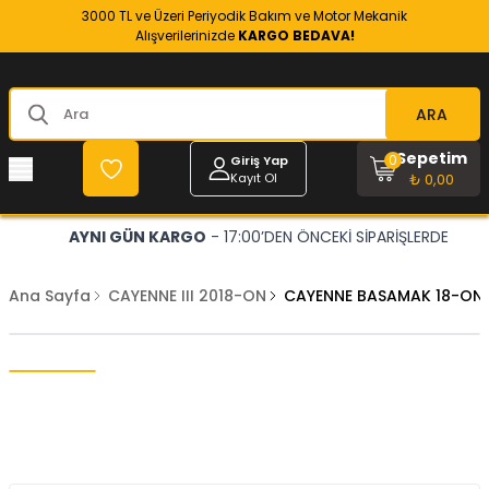
3000 TL ve Üzeri Periyodik Bakım ve Motor Mekanik
Alışverilerinizde
KARGO BEDAVA!
ARA
Sepetim
0
Giriş Yap
Kayıt Ol
₺ 0,00
AYNI GÜN KARGO
- 17:00’DEN ÖNCEKİ SİPARİŞLERDE
Ana Sayfa
CAYENNE III 2018-ON
CAYENNE BASAMAK 18-ON