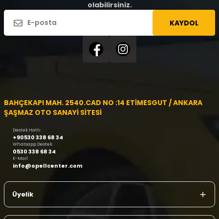
olabilirsiniz.
KAYDOL
BAHÇEKAPI MAH. 2540.CAD NO :14 ETİMESGUT / ANKARA
ŞAŞMAZ OTO SANAYİ SİTESİ
Destek Hattı
+90530 338 68 34
Whatsapp Destek
0530 338 68 34
E-Mail
info@opellcenter.com
Üyelik