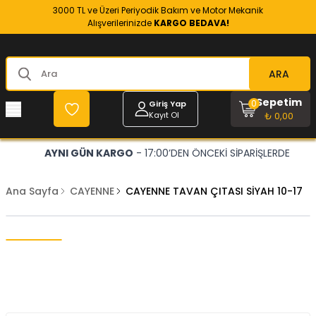
3000 TL ve Üzeri Periyodik Bakım ve Motor Mekanik
Alışverilerinizde
KARGO BEDAVA!
ARA
Sepetim
0
Giriş Yap
Kayıt Ol
₺ 0,00
AYNI GÜN KARGO
- 17:00’DEN ÖNCEKİ SİPARİŞLERDE
Ana Sayfa
CAYENNE
CAYENNE TAVAN ÇITASI SİYAH 10-17