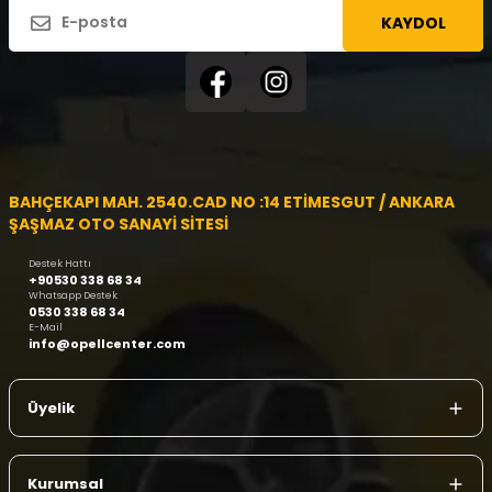
KAYDOL
BAHÇEKAPI MAH. 2540.CAD NO :14 ETİMESGUT / ANKARA
ŞAŞMAZ OTO SANAYİ SİTESİ
Destek Hattı
+90530 338 68 34
Whatsapp Destek
0530 338 68 34
E-Mail
info@opellcenter.com
Üyelik
Kurumsal