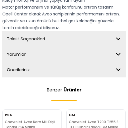
Kolay montaj ve orijinal yapıya tam uyum
Motor performansını ve sürüş konforunu artıran tasarım
Opell Center olarak Aveo sahiplerinin performansını artıran,
güvenilir ve uzun ömürlü bu ithal gaz kelebeğini güvenle
tercih edebileceğini biliyoruz.
Taksit Seçenekleri
Yorumlar
Önerileriniz
Benzer
Ürünler
PSA
GM
Chevrolet Aveo Kam Mili Dişli
Chevrolet Aveo T200 T255 S-
Tapası PSA Marka
TEC Silindir Kapağı GM Marka