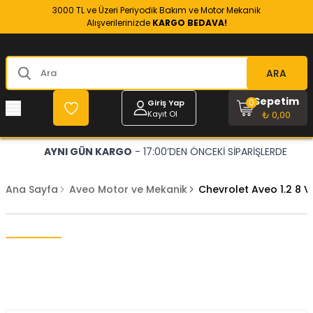
3000 TL ve Üzeri Periyodik Bakım ve Motor Mekanik
Alışverilerinizde
KARGO BEDAVA!
ARA
Sepetim
0
Giriş Yap
Kayıt Ol
₺ 0,00
AYNI GÜN KARGO
- 17:00’DEN ÖNCEKİ SİPARİŞLERDE
Ana Sayfa
Aveo Motor ve Mekanik
Chevrolet Aveo 1.2 8 V