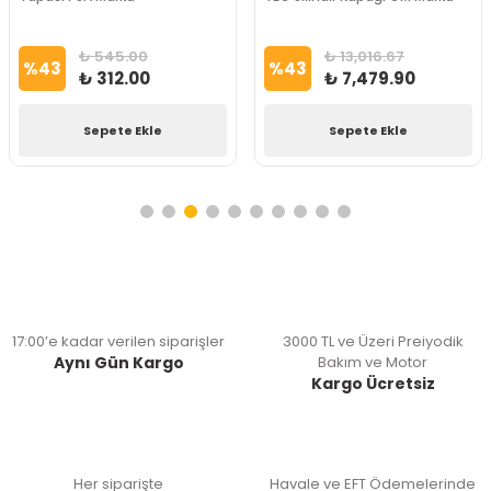
₺ 545.00
₺ 13,016.67
%
43
%
43
₺ 312.00
₺ 7,479.90
Sepete Ekle
Sepete Ekle
17:00’e kadar verilen siparişler
3000 TL ve Üzeri Preiyodik
Aynı Gün Kargo
Bakım ve Motor
Kargo Ücretsiz
Her siparişte
Havale ve EFT Ödemelerinde