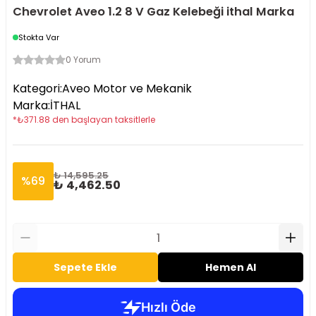
Chevrolet Aveo 1.2 8 V Gaz Kelebeği ithal Marka
Stokta Var
0 Yorum
Kategori
:
Aveo Motor ve Mekanik
Marka
:
İTHAL
*
₺
371.88
den başlayan taksitlerle
₺ 14,595.25
%
69
₺ 4,462.50
Sepete Ekle
Hemen Al