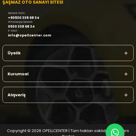
ŞAŞMAZ OTO SANAYİ SİTESİ
Destek Hattı
+90530 338 68 34
Whatsapp Destek
0530 338 68 34
E-Mail
info@opellcenter.com
Üyelik
Kurumsal
Alışveriş
Copyright © 2026 OPELLCENTER | Tüm hakları saklıdır.
| Reliefers