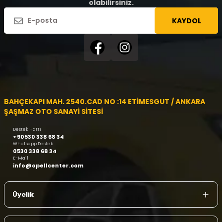
olabilirsiniz.
KAYDOL
BAHÇEKAPI MAH. 2540.CAD NO :14 ETİMESGUT / ANKARA
ŞAŞMAZ OTO SANAYİ SİTESİ
Destek Hattı
+90530 338 68 34
Whatsapp Destek
0530 338 68 34
E-Mail
info@opellcenter.com
Üyelik