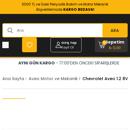
3000 TL ve Üzeri Periyodik Bakım ve Motor Mekanik
Alışverilerinizde
KARGO BEDAVA!
ARA
Sepetim
0
Giriş Yap
Kayıt Ol
₺ 0,00
AYNI GÜN KARGO
- 17:00’DEN ÖNCEKİ SİPARİŞLERDE
Ana Sayfa
Aveo Motor ve Mekanik
Chevrolet Aveo 1.2 8V