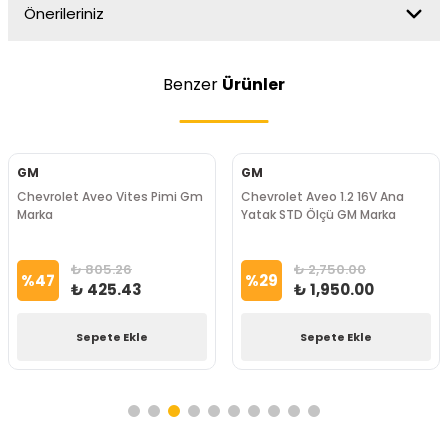
Önerileriniz
Benzer
Ürünler
GM
GM
Chevrolet Aveo Vites Pimi Gm
Chevrolet Aveo 1.2 16V Ana
Marka
Yatak STD Ölçü GM Marka
₺ 805.26
₺ 2,750.00
%
47
%
29
₺ 425.43
₺ 1,950.00
Sepete Ekle
Sepete Ekle