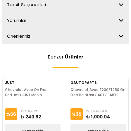
Taksit Seçenekleri
Yorumlar
Önerileriniz
Benzer
Ürünler
JUST
GAUTOPARTS
Chevrolet Aveo Ön Fren
Chevrolet Aveo T200/T250 Ön
Hortumu JUST Marka
Fren Balatası GAUTOPARTS
Marka
₺ 542.25
₺ 1,546.48
%
56
%
35
₺ 240.52
₺ 1,000.04
Sepete Ekle
Sepete Ekle