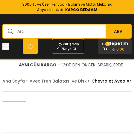
3000 TL ve Üzeri Periyodik Bakım ve Motor Mekanik
Alışverilerinizde
KARGO BEDAVA!
ARA
Sepetim
0
Giriş Yap
Kayıt Ol
₺ 0,00
AYNI GÜN KARGO
- 17:00’DEN ÖNCEKİ SİPARİŞLERDE
Ana Sayfa
Aveo Fren Balatası ve Disk
Chevrolet Aveo Ark