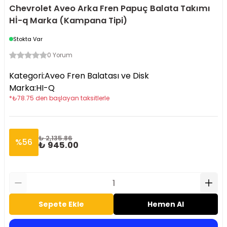
Chevrolet Aveo Arka Fren Papuç Balata Takımı
Hİ-q Marka (Kampana Tipi)
Stokta Var
0 Yorum
Kategori
:
Aveo Fren Balatası ve Disk
Marka
:
HI-Q
*
₺
78.75
den başlayan taksitlerle
₺ 2,135.86
%
56
₺ 945.00
Sepete Ekle
Hemen Al