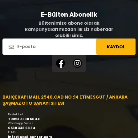
E-Bülten Abonelik
Bültenimize abone olarak
kampanyalarımızdan ilk siz haberdar
olabilirsiniz.
KAYDOL
BAHÇEKAPI MAH. 2540.CAD NO :14 ETİMESGUT / ANKARA
ŞAŞMAZ OTO SANAYİ SİTESİ
Destek Hattı
+90530 338 68 34
Whatsapp Destek
0530 338 68 34
E-Mail
info@opellcenter.com