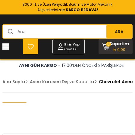
3000 TL ve Üzeri Periyodik Bakım ve Motor Mekanik
Alışverilerinizde
KARGO BEDAVA!
ARA
Sepetim
0
Giriş Yap
Kayıt Ol
₺ 0,00
AYNI GÜN KARGO
- 17:00’DEN ÖNCEKİ SİPARİŞLERDE
Ana Sayfa
Aveo Karoseri Dış ve Kaporta
Chevrolet Aveo