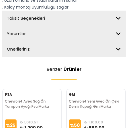
. Uzun ömürlü ve stabil kullanım sunar
. Kolay montaj uyumluluğu sağlar
Taksit Seçenekleri
Yorumlar
Önerileriniz
Benzer
Ürünler
PSA
GM
Chevrolet Aveo Sağ Ön
Chevrolet Yeni Aveo Ön Çeki
Tampon Ayağı Psa Marka
Demir Kapağı Gm Marka
₺ 1,610.51
₺ 1,100.00
%
25
%
50
₺ 1,200.00
₺ 550.00