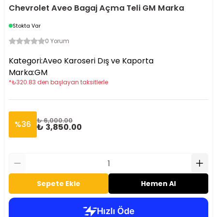
Chevrolet Aveo Bagaj Açma Teli GM Marka
Stokta Var
0 Yorum
Kategori
:
Aveo Karoseri Dış ve Kaporta
Marka
:
GM
*
₺
320.83
den başlayan taksitlerle
₺ 6,000.00
%
36
₺ 3,850.00
Sepete Ekle
Hemen Al