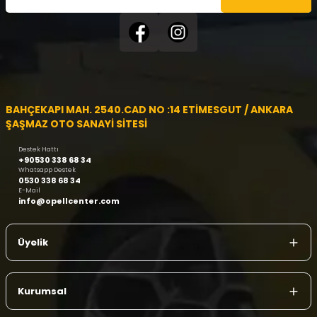
BAHÇEKAPI MAH. 2540.CAD NO :14 ETİMESGUT / ANKARA
ŞAŞMAZ OTO SANAYİ SİTESİ
Destek Hattı
+90530 338 68 34
Whatsapp Destek
0530 338 68 34
E-Mail
info@opellcenter.com
Üyelik
Kurumsal