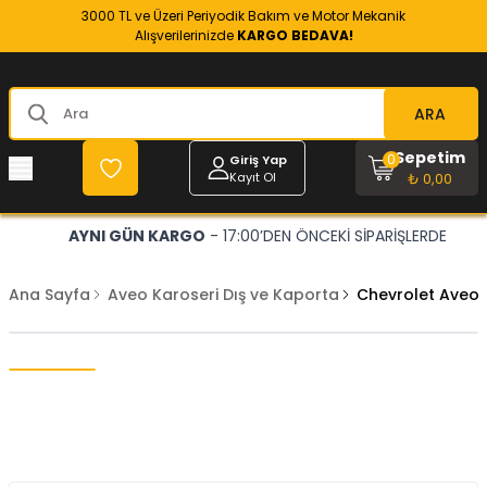
3000 TL ve Üzeri Periyodik Bakım ve Motor Mekanik
Alışverilerinizde
KARGO BEDAVA!
ARA
Sepetim
0
Giriş Yap
Kayıt Ol
₺ 0,00
AYNI GÜN KARGO
- 17:00’DEN ÖNCEKİ SİPARİŞLERDE
Ana Sayfa
Aveo Karoseri Dış ve Kaporta
Chevrolet Aveo 