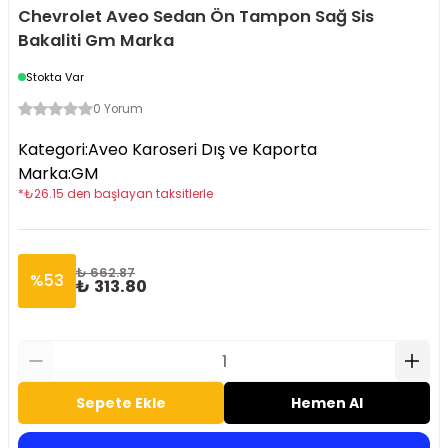
Chevrolet Aveo Sedan Ön Tampon Sağ Sis
Bakaliti Gm Marka
Stokta Var
0 Yorum
Kategori
:
Aveo Karoseri Dış ve Kaporta
Marka
:
GM
*
₺
26.15
den başlayan taksitlerle
₺ 662.87
%
53
₺ 313.80
Sepete Ekle
Hemen Al