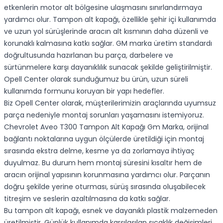
etkenlerin motor alt bölgesine ulaşmasını sınırlandırmaya
yardımcı olur. Tampon alt kapağı, özellikle şehir içi kullanımda
ve uzun yol sürüşlerinde aracın alt kısmının daha düzenli ve
korunaklı kalmasına katkı sağlar. GM marka üretim standardı
doğrultusunda hazırlanan bu parça, darbelere ve
sürtünmelere karşı dayanıklılık sunacak şekilde geliştirilmiştir.
Opell Center olarak sunduğumuz bu ürün, uzun süreli
kullanımda formunu koruyan bir yapı hedefler.
Biz Opell Center olarak, müşterilerimizin araçlarında uyumsuz
parça nedeniyle montaj sorunları yaşamasını istemiyoruz.
Chevrolet Aveo T300 Tampon Alt Kapağı Gm Marka, orijinal
bağlantı noktalarına uygun ölçülerde üretildiği için montaj
sırasında ekstra delme, kesme ya da zorlamaya ihtiyaç
duyulmaz. Bu durum hem montaj süresini kısaltır hem de
aracın orijinal yapısının korunmasına yardımcı olur. Parçanın
doğru şekilde yerine oturması, sürüş sırasında oluşabilecek
titreşim ve seslerin azaltılmasına da katkı sağlar.
Bu tampon alt kapağı, esnek ve dayanıklı plastik malzemeden
üretilmiştir. Günlük kullanımda karşılaşılan sıcaklık değişimleri,