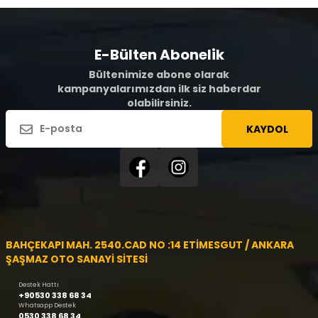
E-Bülten Abonelik
Bültenimize abone olarak
kampanyalarımızdan ilk siz haberdar
olabilirsiniz.
KAYDOL
BAHÇEKAPI MAH. 2540.CAD NO :14 ETİMESGUT / ANKARA
ŞAŞMAZ OTO SANAYİ SİTESİ
Destek Hattı
+90530 338 68 34
Whatsapp Destek
0530 338 68 34