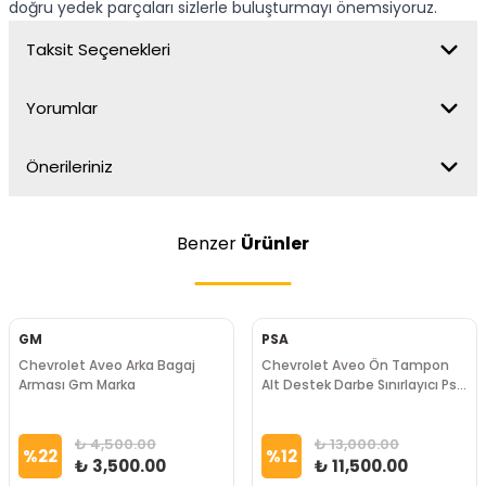
doğru yedek parçaları sizlerle buluşturmayı önemsiyoruz.
Taksit Seçenekleri
Yorumlar
Önerileriniz
Benzer
Ürünler
GM
PSA
Chevrolet Aveo Arka Bagaj
Chevrolet Aveo Ön Tampon
Arması Gm Marka
Alt Destek Darbe Sınırlayıcı Psa
Marka
₺ 4,500.00
₺ 13,000.00
%
22
%
12
₺ 3,500.00
₺ 11,500.00