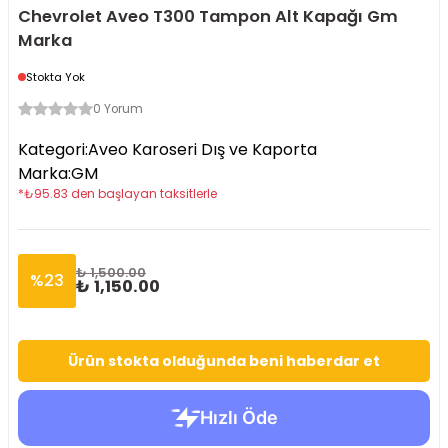
Chevrolet Aveo T300 Tampon Alt Kapağı Gm
Marka
Stokta Yok
0 Yorum
Kategori
:
Aveo Karoseri Dış ve Kaporta
Marka
:
GM
*
₺
95.83
den başlayan taksitlerle
₺ 1,500.00
%
23
₺ 1,150.00
Ürün stokta olduğunda beni haberdar et