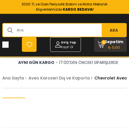
3000 TL ve Üzeri Periyodik Bakım ve Motor Mekanik
Alışverilerinizde
KARGO BEDAVA!
ARA
Sepetim
0
Giriş Yap
Kayıt Ol
₺ 0,00
AYNI GÜN KARGO
- 17:00’DEN ÖNCEKİ SİPARİŞLERDE
Ana Sayfa
Aveo Karoseri Dış ve Kaporta
Chevrolet Aveo