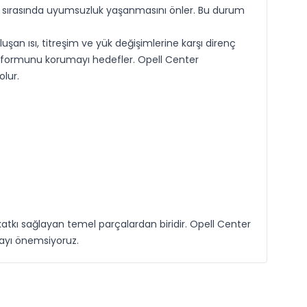
j sırasında uyumsuzluk yaşanmasını önler. Bu durum
şan ısı, titreşim ve yük değişimlerine karşı direnç
da formunu korumayı hedefler. Opell Center
lur.
tkı sağlayan temel parçalardan biridir. Opell Center
mayı önemsiyoruz.