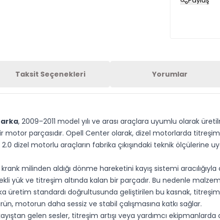
Paylaş
Taksit Seçenekleri
Yorumlar
Marka
, 2009–2011 model yılı ve arası araçlara uyumlu olarak üret
r motor parçasıdır. Opell Center olarak, dizel motorlarda titreş
2.0 dizel motorlu araçların fabrika çıkışındaki teknik ölçülerine u
rank milinden aldığı dönme hareketini kayış sistemi aracılığıyla
ürekli yük ve titreşim altında kalan bir parçadır. Bu nedenle malz
 üretim standardı doğrultusunda geliştirilen bu kasnak, titreşi
ün, motorun daha sessiz ve stabil çalışmasına katkı sağlar.
 kayıştan gelen sesler, titreşim artışı veya yardımcı ekipmanlarda