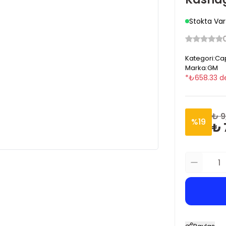
Stokta Var
Kategori
:
Cap
Marka
:
GM
*
₺
658.33
d
₺ 9
%
19
₺ 