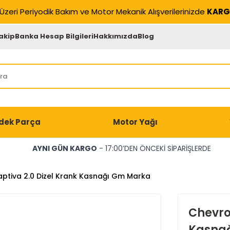
Üzeri Periyodik Bakım ve Motor Mekanik Alışverilerinizde
KARG
akip
Banka Hesap Bilgileri
Hakkımızda
Blog
dek Parça
Motor Yağı
AYNI GÜN KARGO
- 17:00’DEN ÖNCEKİ SİPARİŞLERDE
ptiva 2.0 Dizel Krank Kasnağı Gm Marka
Chevrol
Kasna