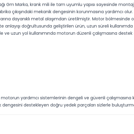
ağı Gm Marka, krank mili ile tam uyumlu yapısı sayesinde monta
brika çıkışındaki mekanik dengesinin korunmasına yardımcı olur.
larına dayanıklı metal alaşımdan üretilmiştir. Motor bölmesinde olu
te anlayışı doğrultusunda geliştirilen ürün, uzun süreli kullanım
e ve uzun yol kullanımında motorun düzenli çalışmasına destek o
motorun yardımcı sistemlerinin dengeli ve güvenli çalışmasına ka
k dengesini destekleyen doğru yedek parçaları sizlerle buluştur