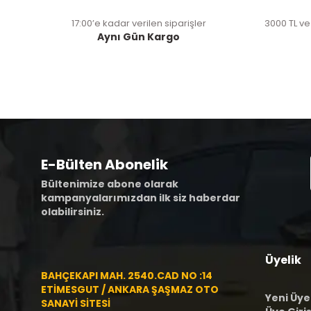
17:00’e kadar verilen siparişler
3000 TL ve
Aynı Gün Kargo
E-Bülten Abonelik
Bültenimize abone olarak
kampanyalarımızdan ilk siz haberdar
olabilirsiniz.
Üyelik
BAHÇEKAPI MAH. 2540.CAD NO :14
ETİMESGUT / ANKARA ŞAŞMAZ OTO
Yeni Üye
SANAYİ SİTESİ