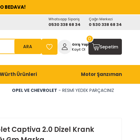
O BEDAVA!
Whatsapp Sipariş
Çağrı Merkezi
0530 338 68 34
0 530 338 68 34
0
Giriş Yap
ARA
Sepetim
Kayıt Ol
Würth Ürünleri
Motor Şanzıman
OPEL VE CHEVROLET
- RESMİ YEDEK PARÇACINIZ
et Captiva 2.0 Dizel Krank
ğı Gm Marka