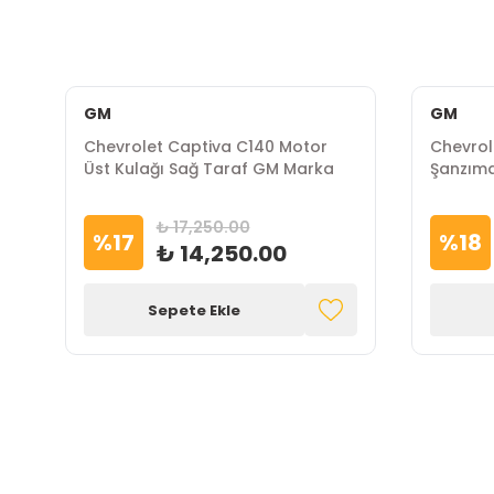
GM
GM
Chevrolet Captiva C140 Motor
Chevrol
Üst Kulağı Sağ Taraf GM Marka
Şanzım
₺ 17,250.00
%
17
%
18
₺ 14,250.00
Sepete Ekle