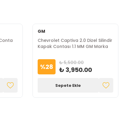
GM
P
 Conta
Chevrolet Captiva 2.0 Dizel Silindir
C
Kapak Contası 1.1 MM GM Marka
K
₺ 5,500.00
%
28
₺ 3,950.00
Sepete Ekle