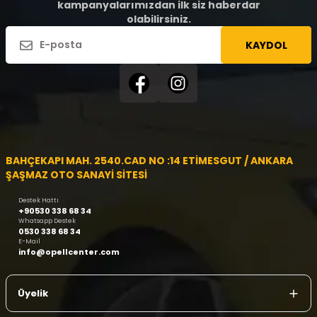
kampanyalarımızdan ilk siz haberdar
olabilirsiniz.
KAYDOL
BAHÇEKAPI MAH. 2540.CAD NO :14 ETİMESGUT / ANKARA
ŞAŞMAZ OTO SANAYİ SİTESİ
Destek Hattı
+90530 338 68 34
Whatsapp Destek
0530 338 68 34
E-Mail
info@opellcenter.com
Üyelik