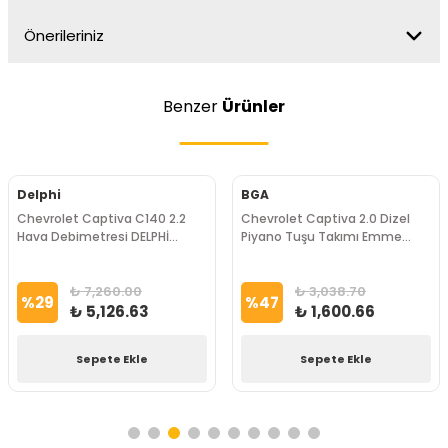
Önerileriniz
Benzer
Ürünler
Delphi
BGA
Chevrolet Captiva C140 2.2
Chevrolet Captiva 2.0 Dizel
Hava Debimetresi DELPHİ
Piyano Tuşu Takımı Emme
Marka
Tarafı Bga Marka
₺ 7,260.00
₺ 3,038.70
%
29
%
47
₺ 5,126.63
₺ 1,600.66
Sepete Ekle
Sepete Ekle