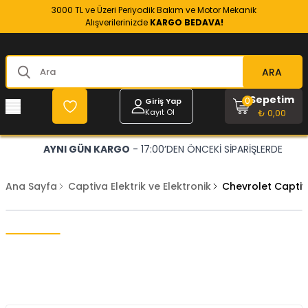
3000 TL ve Üzeri Periyodik Bakım ve Motor Mekanik
Alışverilerinizde
KARGO BEDAVA!
ARA
Sepetim
0
Giriş Yap
Kayıt Ol
₺ 0,00
AYNI GÜN KARGO
- 17:00’DEN ÖNCEKİ SİPARİŞLERDE
Ana Sayfa
Captiva Elektrik ve Elektronik
Chevrolet Captiv