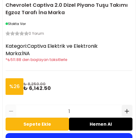
Chevrolet Captiva 2.0 Dizel Piyano Tuşu Takımı
Egzoz Tarafı İna Marka
Stokta Var
0 Yorum
Kategori
:
Captiva Elektrik ve Elektronik
Marka
:
İNA
*
₺
511.88
den başlayan taksitlerle
₺ 8,250.00
%
26
₺ 6,142.50
Sepete Ekle
Hemen Al