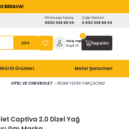
O BEDAVA!
Whatsapp Sipariş
Çağrı Merkezi
0530 338 68 34
0 530 338 68 34
0
Giriş Yap
ARA
Sepetim
Kayıt Ol
Würth Ürünleri
Motor Şanzıman
OPEL VE CHEVROLET
- RESMİ YEDEK PARÇACINIZ
et Captiva 2.0 Dizel Yağ
sı Gm Marka