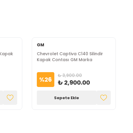
GM
 Kapak
Chevrolet Captiva C140 Silindir
C
Kapak Contası GM Marka
E
₺ 3,900.00
%
26
₺ 2,900.00
Sepete Ekle