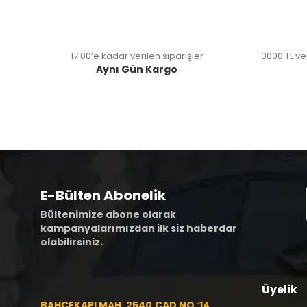
17:00’e kadar verilen siparişler
3000 TL ve
Aynı Gün Kargo
E-Bülten Abonelik
Bültenimize abone olarak
kampanyalarımızdan ilk siz haberdar
olabilirsiniz.
Üyelik
BAHÇEKAPI MAH. 2540.CAD NO :14