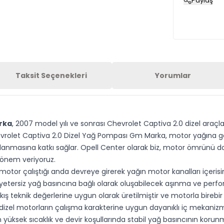
Paylaş
Taksit Seçenekleri
Yorumlar
rka
, 2007 model yılı ve sonrası Chevrolet Captiva 2.0 dizel ara
vrolet Captiva 2.0 Dizel Yağ Pompası Gm Marka, motor yağına gerek
ağlanmasına katkı sağlar. Opell Center olarak biz, motor ömrünü 
 önem veriyoruz.
tor çalıştığı anda devreye girerek yağın motor kanalları içeris
etersiz yağ basıncına bağlı olarak oluşabilecek aşınma ve perfo
ş teknik değerlerine uygun olarak üretilmiştir ve motorla birebi
zel motorların çalışma karakterine uygun dayanıklı iç mekanizma
ksek sıcaklık ve devir koşullarında stabil yağ basıncının korunm