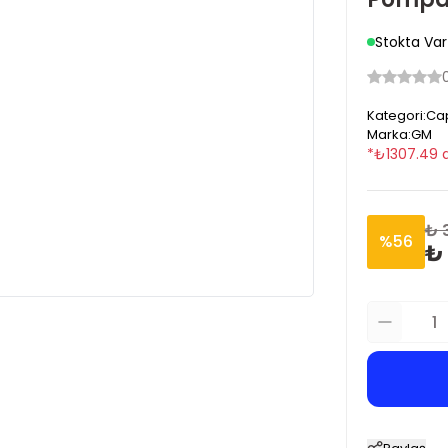
Stokta Var
Kategori
:
Cap
Marka
:
GM
*
₺
1307.49
₺ 
%
56
₺ 