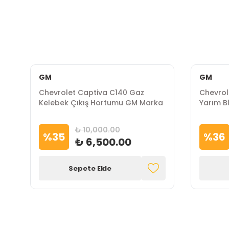
GM
GM
Chevrolet Captiva C140 Gaz
Chevrol
Kelebek Çıkış Hortumu GM Marka
Yarım B
Marka
₺ 10,000.00
%
35
%
36
₺ 6,500.00
Sepete Ekle