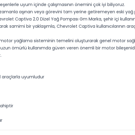
leşenlerle uyum içinde çalışmasının önemini çok iyi biliyoruz.
 zamanla aşınan veya görevini tam yerine getiremeyen eski y
evrolet Captiva 2.0 Dizel Yağ Pompası Gm Marka, şehir içi kulla
rak samimi bir yaklaşımla, Chevrolet Captiva kullanıcılarının araç
motor yağlama sisteminin temelini oluşturarak genel motor sağl
zun ömürlü kullanımda güven veren önemli bir motor bileşenidir. O
.
el araçlarla uyumludur
ahiptir
ar