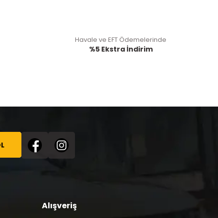
Havale ve EFT Ödemelerinde
%5 Ekstra İndirim
L
Alışveriş