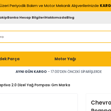
Üzeri Periyodik Bakım ve Motor Mekanik Alışverilerinizde
KARG
akip
Banka Hesap Bilgileri
Hakkımızda
Blog
dek Parça
Motor Yağı
AYNI GÜN KARGO
- 17:00’DEN ÖNCEKİ SİPARİŞLERDE
aptiva 2.0 Dizel Yağ Pompası Gm Marka
Chevrol
Pompa