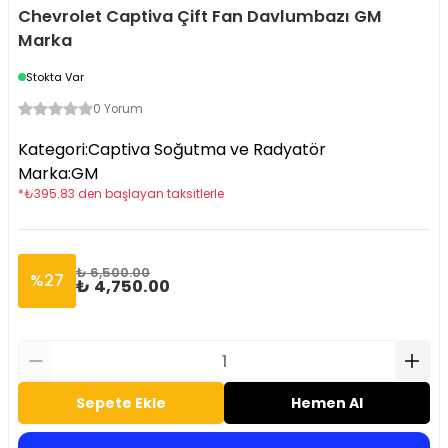
Chevrolet Captiva Çift Fan Davlumbazı GM
Marka
Stokta Var
0 Yorum
Kategori
:
Captiva Soğutma ve Radyatör
Marka
:
GM
*
₺
395.83
den başlayan taksitlerle
₺ 6,500.00
%
27
₺ 4,750.00
Sepete Ekle
Hemen Al