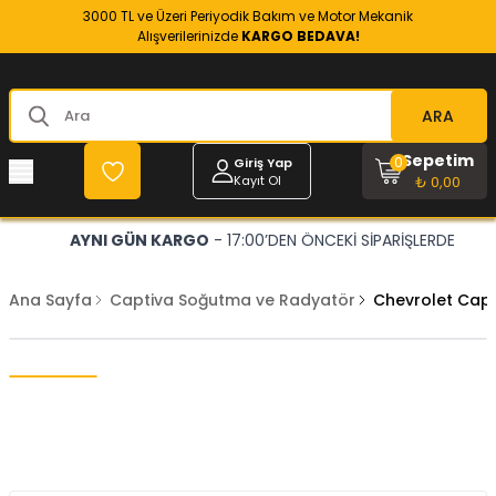
3000 TL ve Üzeri Periyodik Bakım ve Motor Mekanik
Alışverilerinizde
KARGO BEDAVA!
ARA
Sepetim
0
Giriş Yap
Kayıt Ol
₺ 0,00
AYNI GÜN KARGO
- 17:00’DEN ÖNCEKİ SİPARİŞLERDE
Ana Sayfa
Captiva Soğutma ve Radyatör
Chevrolet Capt