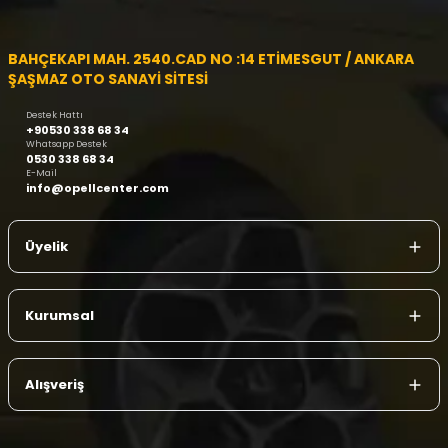
BAHÇEKAPI MAH. 2540.CAD NO :14 ETİMESGUT / ANKARA
ŞAŞMAZ OTO SANAYİ SİTESİ
Destek Hattı
+90530 338 68 34
Whatsapp Destek
0530 338 68 34
E-Mail
info@opellcenter.com
Üyelik
Kurumsal
Alışveriş