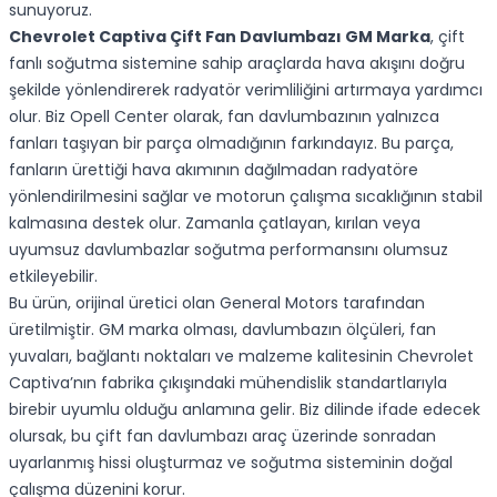
sunuyoruz.
Chevrolet Captiva Çift Fan Davlumbazı GM Marka
, çift
fanlı soğutma sistemine sahip araçlarda hava akışını doğru
şekilde yönlendirerek radyatör verimliliğini artırmaya yardımcı
olur. Biz Opell Center olarak, fan davlumbazının yalnızca
fanları taşıyan bir parça olmadığının farkındayız. Bu parça,
fanların ürettiği hava akımının dağılmadan radyatöre
yönlendirilmesini sağlar ve motorun çalışma sıcaklığının stabil
kalmasına destek olur. Zamanla çatlayan, kırılan veya
uyumsuz davlumbazlar soğutma performansını olumsuz
etkileyebilir.
Bu ürün, orijinal üretici olan General Motors tarafından
üretilmiştir. GM marka olması, davlumbazın ölçüleri, fan
yuvaları, bağlantı noktaları ve malzeme kalitesinin Chevrolet
Captiva’nın fabrika çıkışındaki mühendislik standartlarıyla
birebir uyumlu olduğu anlamına gelir. Biz dilinde ifade edecek
olursak, bu çift fan davlumbazı araç üzerinde sonradan
uyarlanmış hissi oluşturmaz ve soğutma sisteminin doğal
çalışma düzenini korur.