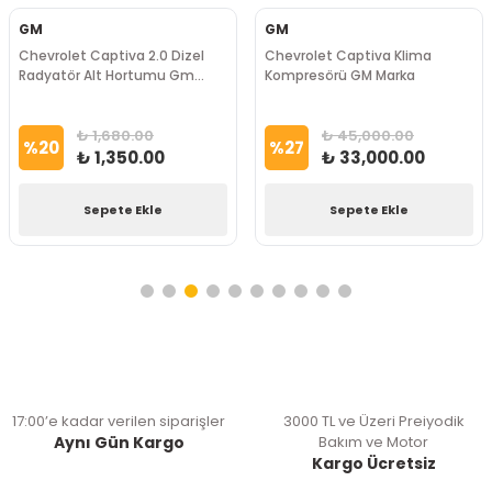
GM
GM
Chevrolet Captiva 2.0 Dizel
Chevrolet Captiva Klima
Radyatör Alt Hortumu Gm
Kompresörü GM Marka
Marka
₺ 1,680.00
₺ 45,000.00
%
20
%
27
₺ 1,350.00
₺ 33,000.00
Sepete Ekle
Sepete Ekle
17:00’e kadar verilen siparişler
3000 TL ve Üzeri Preiyodik
Aynı Gün Kargo
Bakım ve Motor
Kargo Ücretsiz