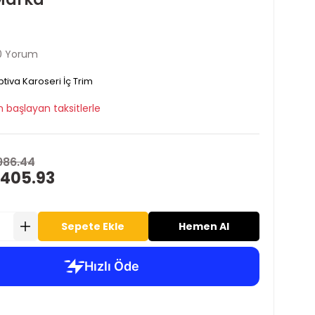
0 Yorum
tiva Karoseri İç Trim
 başlayan taksitlerle
986.44
 405.93
Sepete Ekle
Hemen Al