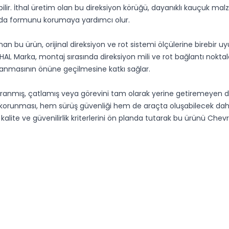
ilir. İthal üretim olan bu direksiyon körüğü, dayanıklı kauçuk ma
ımda formunu korumaya yardımcı olur.
nan bu ürün, orijinal direksiyon ve rot sistemi ölçülerine birebir u
 Marka, montaj sırasında direksiyon mili ve rot bağlantı noktal
şanmasının önüne geçilmesine katkı sağlar.
pranmış, çatlamış veya görevini tam olarak yerine getiremeyen d
nin korunması, hem sürüş güvenliği hem de araçta oluşabilecek d
ite ve güvenilirlik kriterlerini ön planda tutarak bu ürünü Chevr