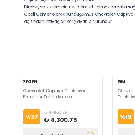
Direksiyon sisteminin uzun ömürlü olmasına katkı sağ
Opell Center olarak sunduğumuz Chevrolet Captiva Di
açısından ihtiyaçları karşılayan bir üründür.
ZEGEN
GM
Chevrolet Captiva Direksiyon
Chevrol
Pompası Zegen Marka
Direksi
₺ 6,854.75
%
37
%
19
₺ 4,300.75