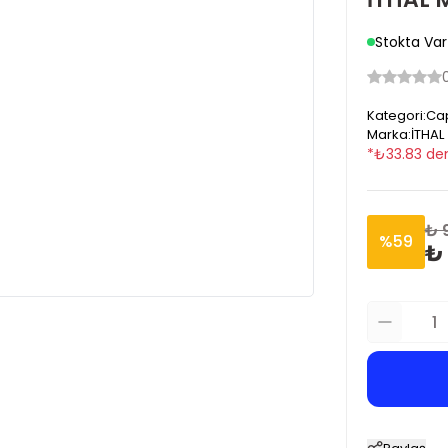
Stokta Var
Kategori
:
Cap
Marka
:
İTHAL
*
₺
33.83
den
₺ 
%
59
₺