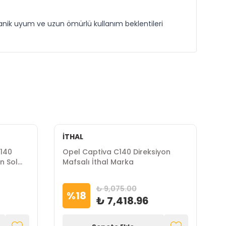
nik uyum ve uzun ömürlü kullanım beklentileri
İTHAL
C140
Opel Captiva C140 Direksiyon
C
n Sol
Mafsalı İthal Marka
T
M
₺ 9,075.00
%
18
₺ 7,418.96