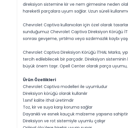
direksiyon sistemine kir ve nem girmesine neden olab
hareketli parçalara uyum sağlar. Uzun süreli kullan
Chevrolet Captiva kullanıcıları için özel olarak tasarla
sunduğumuz Chevrolet Captiva Direksiyon Körüğü İTHAL
sonrası gevşeme, yırtılma veya sızdırmazlık kaybı ya
Chevrolet Captiva Direksiyon Körüğü İTHAL Marka, yı
tercih edilebilecek bir parçadır. Direksiyon sistemi
büyük önem taşır. Opell Center olarak parça uyumu, kal
Ürün Özellikleri
Chevrolet Captiva modelleri ile uyumludur
Direksiyon körüğü olarak kullanılır
1.sınıf kalite ithal üretimdir
Toz, kir ve suya karşı koruma sağlar
Dayanıklı ve esnek kauçuk malzeme yapısına sahiptir
Direksiyon ve rot sistemiyle uyumlu çalışır
Orijinal ölçülere birebir uyum sunar