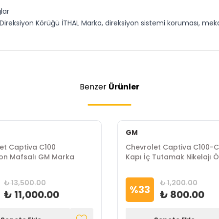
lar
reksiyon Körüğü İTHAL Marka, direksiyon sistemi koruması, meka
Benzer
Ürünler
GM
et Captiva C100
Chevrolet Captiva C100-
yon Mafsalı GM Marka
Kapı İç Tutamak Nikelajı Ö
GM Marka
₺ 13,500.00
₺ 1,200.00
%
33
₺ 11,000.00
₺ 800.00