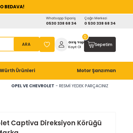
O BEDAVA!
Whatsapp Sipariş
Çağrı Merkezi
0530 338 68 34
0 530 338 68 34
0
Giriş Yap
ARA
Sepetim
Kayıt Ol
Würth Ürünleri
Motor Şanzıman
OPEL VE CHEVROLET
- RESMİ YEDEK PARÇACINIZ
let Captiva Direksiyon Körüğü
Marka