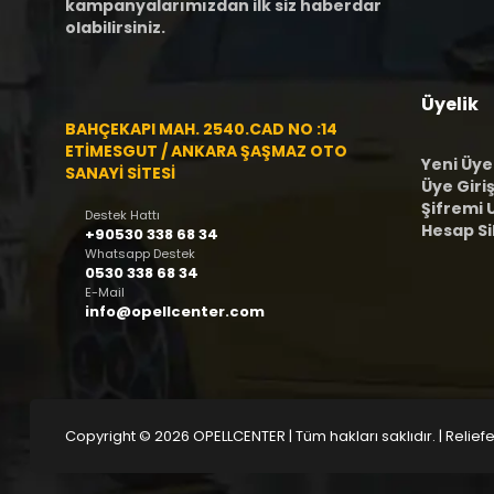
kampanyalarımızdan ilk siz haberdar
olabilirsiniz.
Üyelik
BAHÇEKAPI MAH. 2540.CAD NO :14
ETİMESGUT / ANKARA ŞAŞMAZ OTO
Yeni Üye
SANAYİ SİTESİ
Üye Giriş
Şifremi
Destek Hattı
Hesap S
+90530 338 68 34
Whatsapp Destek
0530 338 68 34
E-Mail
info@opellcenter.com
Copyright © 2026 OPELLCENTER | Tüm hakları saklıdır.
| Reliefe