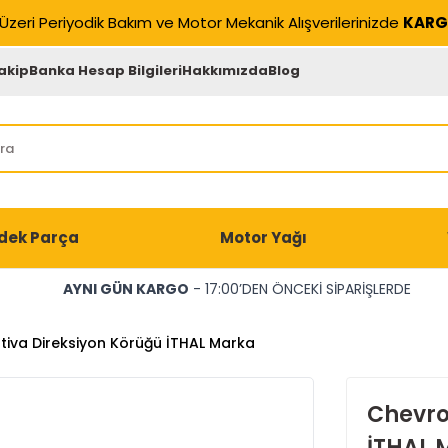
Üzeri Periyodik Bakım ve Motor Mekanik Alışverilerinizde
KARG
akip
Banka Hesap Bilgileri
Hakkımızda
Blog
dek Parça
Motor Yağı
AYNI GÜN KARGO
- 17:00’DEN ÖNCEKİ SİPARİŞLERDE
tiva Direksiyon Körüğü İTHAL Marka
Chevro
İTHAL 