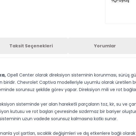
Paylaş
Taksit Seçenekleri
Yorumlar
ka,
Opell Center olarak direksiyon sisteminin korunması, sürüş g
idir. Chevrolet Captiva modelleriyle uyumlu olarak üretilen bu dir
steminde sorunsuz şekilde görev yapar. Direksiyon mili ve rot bağla
ksiyon sisteminde yer alan hareketli parçaların toz, kir, su ve ç
yon kutusu ve rot başları çevresinde sızdırmaz bir bariyer oluştu
 sisteminin uzun vadede sorunsuz kalmasına katkı sunar.
manla yol şartları, sıcaklık değişimleri ve dış etkenlere bağlı olara