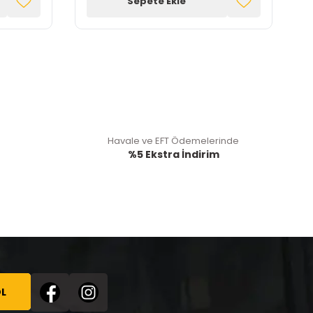
Sepete Ekle
Havale ve EFT Ödemelerinde
%5 Ekstra İndirim
L