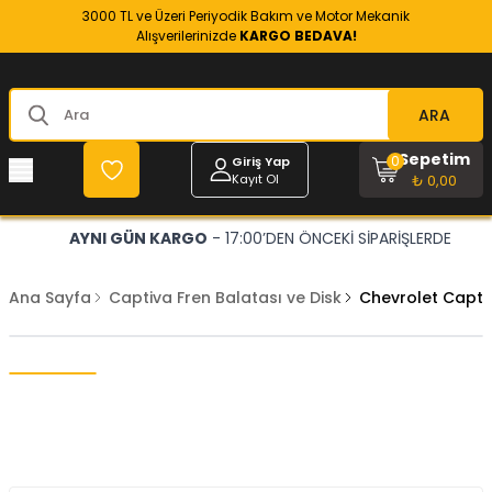
3000 TL ve Üzeri Periyodik Bakım ve Motor Mekanik
Alışverilerinizde
KARGO BEDAVA!
ARA
Sepetim
0
Giriş Yap
Kayıt Ol
₺ 0,00
AYNI GÜN KARGO
- 17:00’DEN ÖNCEKİ SİPARİŞLERDE
Ana Sayfa
Captiva Fren Balatası ve Disk
Chevrolet Capti