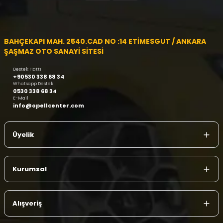
BAHÇEKAPI MAH. 2540.CAD NO :14 ETİMESGUT / ANKARA
ŞAŞMAZ OTO SANAYİ SİTESİ
Destek Hattı
+90530 338 68 34
Whatsapp Destek
0530 338 68 34
E-Mail
info@opellcenter.com
Üyelik
Kurumsal
Alışveriş