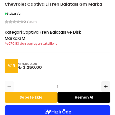
Chevrolet Captiva El Fren Balatası Gm Marka
Stokta Var
0 Yorum
Kategori
:
Captiva Fren Balatası ve Disk
Marka
:
GM
*
₺
270.83
den başlayan taksitlerle
₺ 4,000.00
%
19
₺ 3,250.00
Sepete Ekle
Hemen Al