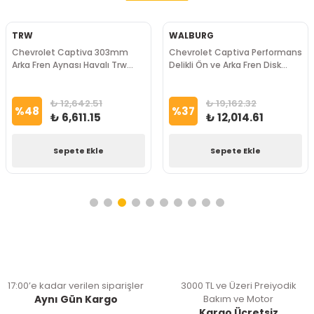
TRW
WALBURG
Chevrolet Captiva 303mm
Chevrolet Captiva Performans
Arka Fren Aynası Havalı Trw
Delikli Ön ve Arka Fren Disk
Marka
Takımı WALBURG Marka
₺ 12,642.51
₺ 19,162.32
%
48
%
37
₺ 6,611.15
₺ 12,014.61
Sepete Ekle
Sepete Ekle
17:00’e kadar verilen siparişler
3000 TL ve Üzeri Preiyodik
Aynı Gün Kargo
Bakım ve Motor
Kargo Ücretsiz