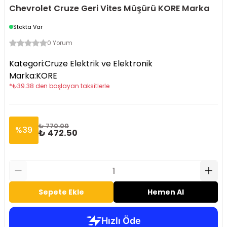
Chevrolet Cruze Geri Vites Müşürü KORE Marka
Stokta Var
0 Yorum
Kategori
:
Cruze Elektrik ve Elektronik
Marka
:
KORE
*
₺
39.38
den başlayan taksitlerle
₺ 770.00
%
39
₺ 472.50
Sepete Ekle
Hemen Al