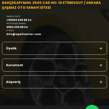
BAHÇEKAPI MAH. 2540.CAD NO :14 ETİMESGUT / ANKARA
ŞAŞMAZ OTO SANAYİ SİTESİ
Destek Hattı
+90530 338 68 34
Whatsapp Destek
0530 338 68 34
E-Mail
info@opellcenter.com
Üyelik
Kurumsal
Alışveriş