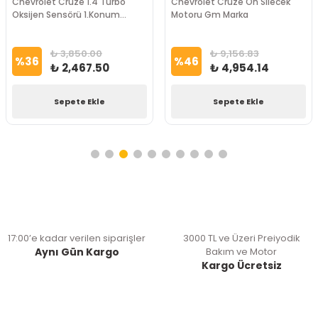
Chevrolet Cruze 1.4 Turbo
Chevrolet Cruze Ön Silecek
Oksijen Sensörü 1.Konum
Motoru Gm Marka
BOSCH Marka
₺ 3,850.00
₺ 9,156.83
%
36
%
46
₺ 2,467.50
₺ 4,954.14
Sepete Ekle
Sepete Ekle
17:00’e kadar verilen siparişler
3000 TL ve Üzeri Preiyodik
Aynı Gün Kargo
Bakım ve Motor
Kargo Ücretsiz