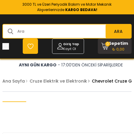
3000 TL ve Üzeri Periyodik Bakım ve Motor Mekanik
Alışverilerinizde
KARGO BEDAVA!
ARA
Sepetim
0
Giriş Yap
Kayıt Ol
₺ 0,00
AYNI GÜN KARGO
- 17:00’DEN ÖNCEKİ SİPARİŞLERDE
Ana Sayfa
Cruze Elektrik ve Elektronik
Chevrolet Cruze Ge