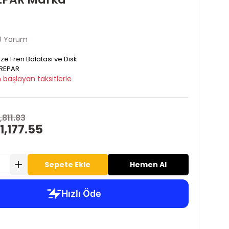
0 Yorum
ze Fren Balatası ve Disk
REPAR
 başlayan taksitlerle
,811.83
1,177.55
Sepete Ekle
Hemen Al