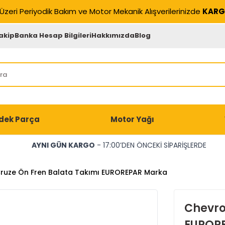
Üzeri Periyodik Bakım ve Motor Mekanik Alışverilerinizde
KARG
akip
Banka Hesap Bilgileri
Hakkımızda
Blog
dek Parça
Motor Yağı
AYNI GÜN KARGO
- 17:00’DEN ÖNCEKİ SİPARİŞLERDE
Cruze Ön Fren Balata Takımı EUROREPAR Marka
Chevro
EUROR