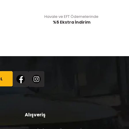
Havale ve EFT Ödemelerinde
%5 Ekstra İndirim
L
Alışveriş