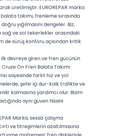
olarak üretilmiştir. EUROREPAR marka
u balata takımı, frenleme sırasında
doğru yığılmasını dengeler. Biz,
e sağ ve sol tekerlekler arasındaki
 de sürüş konforu açısından kritik
a ilk devreye giren ve fren gücünün
t Cruze Ön Fren Balata Takımı
 sayesinde farklı hız ve yol
elerde, şehir içi dur-kalk trafikte ve
enilir kalmasına yardımcı olur. Bizim
astığında aynı güven hissini
PAR Marka, sessiz çalışma
ırtı ve titreşimlerin azaltılmasına
ürtünme malzemesi, fren diskleriyle