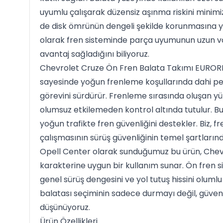
uyumlu çalışarak düzensiz aşınma riskini minim
de disk ömrünün dengeli şekilde korunmasına ya
olarak fren sisteminde parça uyumunun uzun va
avantaj sağladığını biliyoruz.
Chevrolet Cruze Ön Fren Balata Takımı EUROREP
sayesinde yoğun frenleme koşullarında dahi 
görevini sürdürür. Frenleme sırasında oluşan yü
olumsuz etkilemeden kontrol altında tutulur. Bu 
yoğun trafikte fren güvenliğini destekler. Biz, f
çalışmasının sürüş güvenliğinin temel şartlarınd
Opell Center olarak sunduğumuz bu ürün, Chevro
karakterine uygun bir kullanım sunar. Ön fren s
genel sürüş dengesini ve yol tutuş hissini olumlu
balatası seçiminin sadece durmayı değil, güvenl
düşünüyoruz.
Ürün Özellikleri