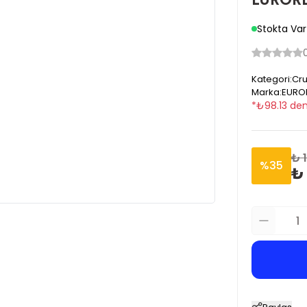
Stokta Var
Kategori
:
Cru
Marka
:
EURO
*
₺
98.13
den
₺ 1
%
35
₺ 