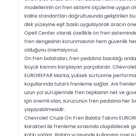
modellerinin ön fren sistemi ölçülerine uygun 
kalite standartları doğrultusunda geliştirilen b
disk yüzeyine eşit baskı uygulayarak aracın öne 
Opell Center olarak özellikle ön fren sistemind
fren dengesinin korunmasının hem güvenlik hem
olduğunu önemsiyoruz.
Ön fren balataları, fren pedalına basıldığı and
büyük kısmını karşılayan parçalardır. Chevrole
EUROREPAR Marka, yüksek sürtünme performansı
koşullarında tutarlı frenleme sağlar. Ani frenlem
uzun yol sürüşlerinde fren tepkisinin net ve güv
için önemli olan, sürücünün fren pedalına her b
yaşayabilmesidir.
Chevrolet Cruze Ön Fren Balata Takımı EURORE
karakteri ile frenleme sırasında oluşabilecek gıc
katkı sağlar. Balata yüzeyinde kullanılan özel s