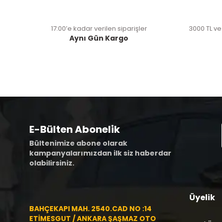
17:00’e kadar verilen siparişler
3000 TL ve
Aynı Gün Kargo
E-Bülten Abonelik
Bültenimize abone olarak
kampanyalarımızdan ilk siz haberdar
olabilirsiniz.
Üyelik
BAHÇEKAPI MAH. 2540.CAD NO :14
ETİMESGUT / ANKARA ŞAŞMAZ OTO