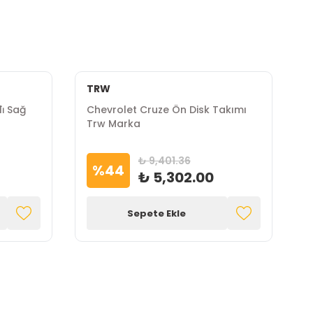
TRW
İ
i̇ Sağ
Chevrolet Cruze Ön Disk Takımı
C
Trw Marka
K
₺ 9,401.36
%
44
₺ 5,302.00
Sepete Ekle