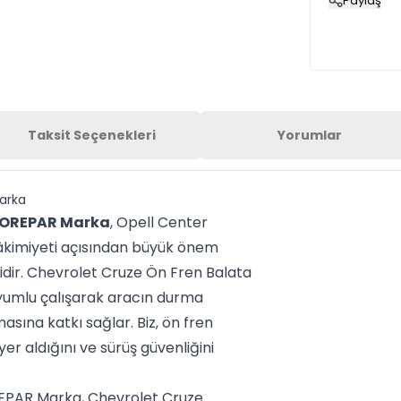
Paylaş
Taksit Seçenekleri
Yorumlar
arka
UROREPAR Marka
, Opell Center
 hâkimiyeti açısından büyük önem
idir. Chevrolet Cruze Ön Fren Balata
yumlu çalışarak aracın durma
sına katkı sağlar. Biz, ön fren
r aldığını ve sürüş güvenliğini
EPAR Marka, Chevrolet Cruze