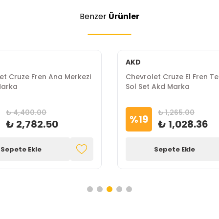
Benzer
Ürünler
AKD
et Cruze Fren Ana Merkezi
Chevrolet Cruze El Fren Tel
Marka
Sol Set Akd Marka
₺ 4,400.00
₺ 1,265.00
%
19
₺ 2,782.50
₺ 1,028.36
Sepete Ekle
Sepete Ekle