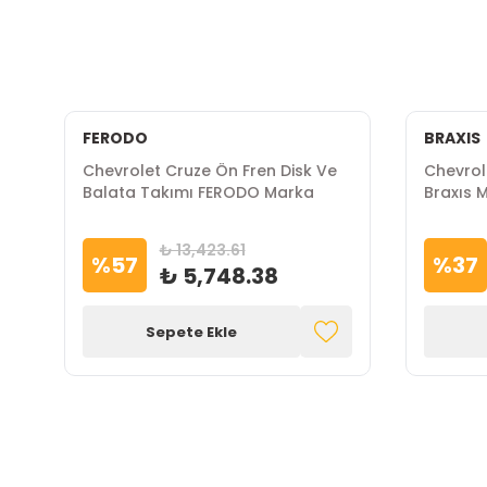
FERODO
BRAXIS
a
Chevrolet Cruze Ön Fren Disk Ve
Chevrol
Balata Takımı FERODO Marka
Braxıs 
₺ 13,423.61
%
57
%
37
₺ 5,748.38
Sepete Ekle