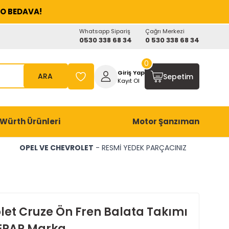
O BEDAVA!
Whatsapp Sipariş
Çağrı Merkezi
0530 338 68 34
0 530 338 68 34
0
Giriş Yap
ARA
Sepetim
Kayıt Ol
Würth Ürünleri
Motor Şanzıman
OPEL VE CHEVROLET
- RESMİ YEDEK PARÇACINIZ
let Cruze Ön Fren Balata Takımı
EPAR Marka