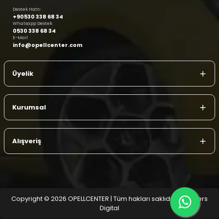
Destek Hattı
+90530 338 68 34
Whatsapp Destek
0530 338 68 34
E-Mail
info@opellcenter.com
Üyelik
Kurumsal
Alışveriş
Copyright © 2026 OPELLCENTER | Tüm hakları saklıdır.
| Reliefers
Digital