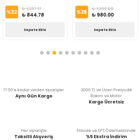
₺ 1,237.17
₺ 1,300.00
%
32
%
25
₺ 844.78
₺ 980.00
Sepete Ekle
Sepete Ekle
17:00’e kadar verilen siparişler
3000 TL ve Üzeri Preiyodik
Aynı Gün Kargo
Bakım ve Motor
Kargo Ücretsiz
Her siparişte
Havale ve EFT Ödemelerinde
Taksitli Alışveriş
%5 Ekstra İndirim