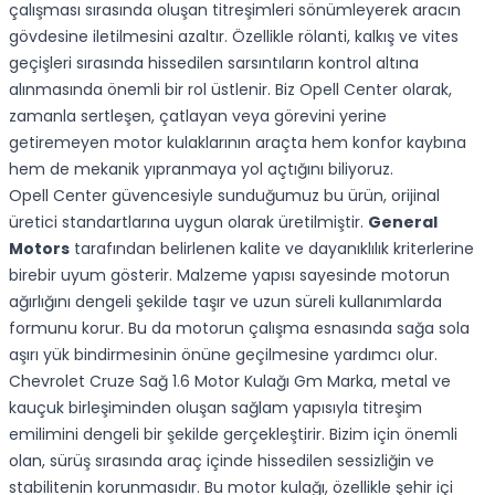
çalışması sırasında oluşan titreşimleri sönümleyerek aracın
gövdesine iletilmesini azaltır. Özellikle rölanti, kalkış ve vites
geçişleri sırasında hissedilen sarsıntıların kontrol altına
alınmasında önemli bir rol üstlenir. Biz Opell Center olarak,
zamanla sertleşen, çatlayan veya görevini yerine
getiremeyen motor kulaklarının araçta hem konfor kaybına
hem de mekanik yıpranmaya yol açtığını biliyoruz.
Opell Center güvencesiyle sunduğumuz bu ürün, orijinal
üretici standartlarına uygun olarak üretilmiştir.
General
Motors
tarafından belirlenen kalite ve dayanıklılık kriterlerine
birebir uyum gösterir. Malzeme yapısı sayesinde motorun
ağırlığını dengeli şekilde taşır ve uzun süreli kullanımlarda
formunu korur. Bu da motorun çalışma esnasında sağa sola
aşırı yük bindirmesinin önüne geçilmesine yardımcı olur.
Chevrolet Cruze Sağ 1.6 Motor Kulağı Gm Marka, metal ve
kauçuk birleşiminden oluşan sağlam yapısıyla titreşim
emilimini dengeli bir şekilde gerçekleştirir. Bizim için önemli
olan, sürüş sırasında araç içinde hissedilen sessizliğin ve
stabilitenin korunmasıdır. Bu motor kulağı, özellikle şehir içi