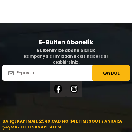
E-Bülten Abonelik
Bültenimize abone olarak
kampanyalarımızdan ilk siz haberdar
olabilirsiniz.
KAYDOL
BAHÇEKAPI MAH. 2540.CAD NO :14 ETİMESGUT / ANKARA
ŞAŞMAZ OTO SANAYİ SİTESİ