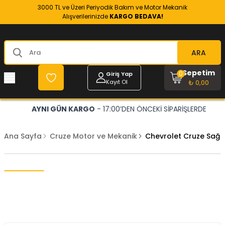
3000 TL ve Üzeri Periyodik Bakım ve Motor Mekanik
Alışverilerinizde
KARGO BEDAVA!
ARA
Sepetim
0
Giriş Yap
Kayıt Ol
₺ 0,00
AYNI GÜN KARGO
- 17:00’DEN ÖNCEKİ SİPARİŞLERDE
Ana Sayfa
Cruze Motor ve Mekanik
Chevrolet Cruze Sağ 