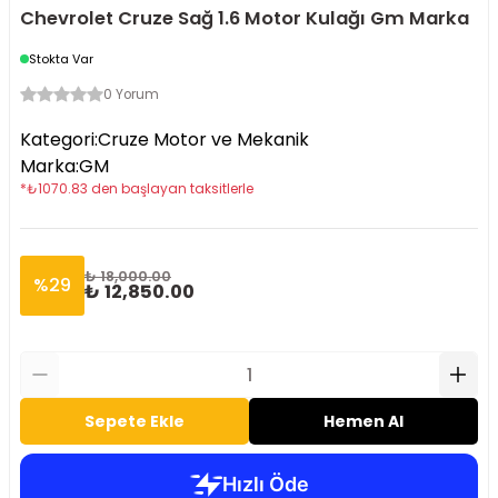
Chevrolet Cruze Sağ 1.6 Motor Kulağı Gm Marka
Stokta Var
0 Yorum
Kategori
:
Cruze Motor ve Mekanik
Marka
:
GM
*
₺
1070.83
den başlayan taksitlerle
₺ 18,000.00
%
29
₺ 12,850.00
Sepete Ekle
Hemen Al